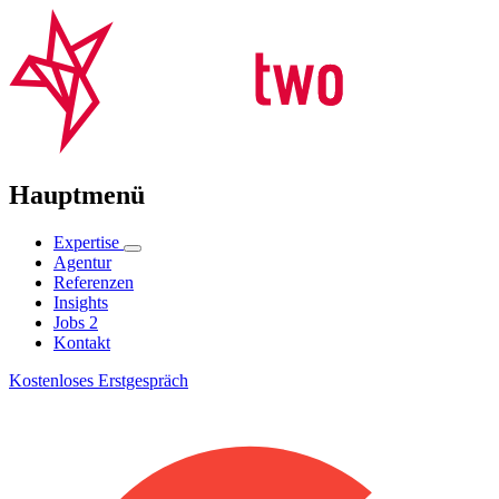
Hauptmenü
Expertise
Agentur
Referenzen
Insights
Jobs
2
Kontakt
Kostenloses Erstgespräch