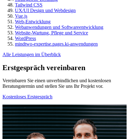
Tailwind CSS
UX/UI Design und Webdesign
Vue.js
Web-Entwicklung
Webanwendungen und Softwareentwicklung
Website-Wartung, Pflege und Service
WordPress
mindtwo-expertise.pages.ki-anwendungen
Alle Leistungen im Überblick
Erstgespräch vereinbaren
Vereinbaren Sie einen unverbindlichen und kostenlosen
Beratungstermin und stellen Sie uns Ihr Projekt vor.
Kostenloses Erstgespräch