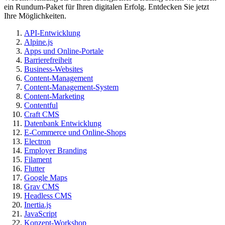
ein Rundum-Paket für Ihren digitalen Erfolg. Entdecken Sie jetzt
Ihre Möglichkeiten.
API-Entwicklung
Alpine.js
Apps und Online-Portale
Barrierefreiheit
Business-Websites
Content-Management
Content-Management-System
Content-Marketing
Contentful
Craft CMS
Datenbank Entwicklung
E-Commerce und Online-Shops
Electron
Employer Branding
Filament
Flutter
Google Maps
Grav CMS
Headless CMS
Inertia.js
JavaScript
Konzept-Workshop