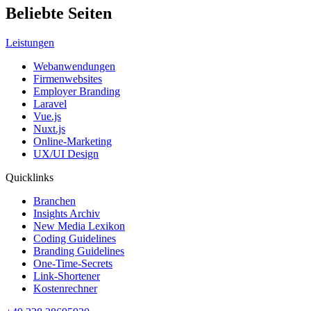
Beliebte Seiten
Leistungen
Webanwendungen
Firmenwebsites
Employer Branding
Laravel
Vue.js
Nuxt.js
Online-Marketing
UX/UI Design
Quicklinks
Branchen
Insights Archiv
New Media Lexikon
Coding Guidelines
Branding Guidelines
One-Time-Secrets
Link-Shortener
Kostenrechner