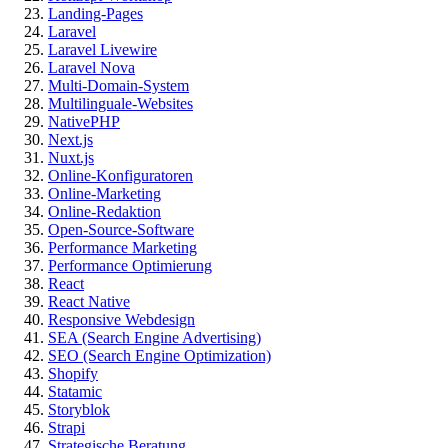
Landing-Pages
Laravel
Laravel Livewire
Laravel Nova
Multi-Domain-System
Multilinguale-Websites
NativePHP
Next.js
Nuxt.js
Online-Konfiguratoren
Online-Marketing
Online-Redaktion
Open-Source-Software
Performance Marketing
Performance Optimierung
React
React Native
Responsive Webdesign
SEA (Search Engine Advertising)
SEO (Search Engine Optimization)
Shopify
Statamic
Storyblok
Strapi
Strategische Beratung