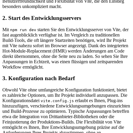
Benutzerfreundlichkeit und Flexibilität von Vite, die den Einstieg
besonders unkompliziert macht.
2. Start des Entwicklungsservers
Mit
starten Sie den Entwicklungsserver von Vite, der
npm run dev
fast augenblicklich verfügbar ist. Im Vergleich zu traditionellen
Build-Tools, die oft längere Startzeiten benötigen, wird Ihr Projekt
mit Vite nahezu sofort im Browser angezeigt. Dank des integrierten
Hot-Module-Replacement (HMR) werden Änderungen am Code
direkt übernommen, ohne die Seite neu zu laden. So sehen Sie Ihre
Anpassungen in Echtzeit, was einen flüssigen und zeitsparenden
Workflow ermöglicht.
3. Konfiguration nach Bedarf
Obwohl Vite ohne umfangreiche Konfiguration funktioniert, bietet
es zahlreiche Optionen, um Ihr Projekt individuell anzupassen. Die
Konfigurationsdatei
erlaubt es Ihnen, Plug-ins
vite.config.js
hinzuzufügen, verschiedene Entwicklungsumgebungen einzurichten
und Build-Prozesse zu optimieren. Typische Anpassungen betreffen
etwa die Integration von Drittanbieter-Bibliotheken oder die
Feinjustierung der Produktions-Builds. Die Flexibilität von Vite
ermöglicht es Ihnen, Ihre Entwicklungsumgebung präzise auf die
Anforderungen Ihres Projekts abzustimmen, ohne an