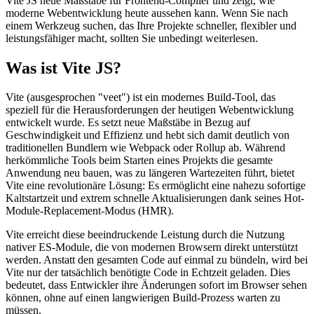
Vite JS neue Maßstäbe für Frontend-Compiler und zeigt, wie
moderne Webentwicklung heute aussehen kann. Wenn Sie nach
einem Werkzeug suchen, das Ihre Projekte schneller, flexibler und
leistungsfähiger macht, sollten Sie unbedingt weiterlesen.
Was ist Vite JS?
Vite (ausgesprochen "veet") ist ein modernes Build-Tool, das
speziell für die Herausforderungen der heutigen Webentwicklung
entwickelt wurde. Es setzt neue Maßstäbe in Bezug auf
Geschwindigkeit und Effizienz und hebt sich damit deutlich von
traditionellen Bundlern wie Webpack oder Rollup ab. Während
herkömmliche Tools beim Starten eines Projekts die gesamte
Anwendung neu bauen, was zu längeren Wartezeiten führt, bietet
Vite eine revolutionäre Lösung: Es ermöglicht eine nahezu sofortige
Kaltstartzeit und extrem schnelle Aktualisierungen dank seines Hot-
Module-Replacement-Modus (HMR).
Vite erreicht diese beeindruckende Leistung durch die Nutzung
nativer ES-Module, die von modernen Browsern direkt unterstützt
werden. Anstatt den gesamten Code auf einmal zu bündeln, wird bei
Vite nur der tatsächlich benötigte Code in Echtzeit geladen. Dies
bedeutet, dass Entwickler ihre Änderungen sofort im Browser sehen
können, ohne auf einen langwierigen Build-Prozess warten zu
müssen.