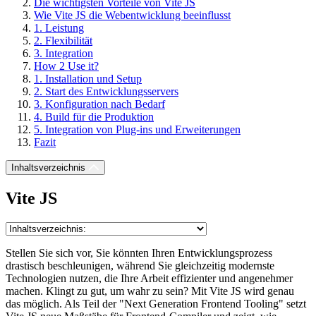
Die wichtigsten Vorteile von Vite JS
Wie Vite JS die Webentwicklung beeinflusst
1. Leistung
2. Flexibilität
3. Integration
How 2 Use it?
1. Installation und Setup
2. Start des Entwicklungsservers
3. Konfiguration nach Bedarf
4. Build für die Produktion
5. Integration von Plug-ins und Erweiterungen
Fazit
Inhaltsverzeichnis
Vite JS
Stellen Sie sich vor, Sie könnten Ihren Entwicklungsprozess
drastisch beschleunigen, während Sie gleichzeitig modernste
Technologien nutzen, die Ihre Arbeit effizienter und angenehmer
machen. Klingt zu gut, um wahr zu sein? Mit Vite JS wird genau
das möglich. Als Teil der "Next Generation Frontend Tooling" setzt