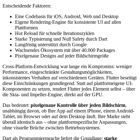
Entscheidende Faktoren:
Eine Codebasis für iOS, Android, Web und Desktop
Eigene Rendering-Engine für konsistente UI auf allen
Plattformen
Hot Reload für schnelle Iterationszyklen
Starke Typisierung und Null Safety durch Dart
Langfristig unterstützt durch Google
Wachsendes Ökosystem mit über 40.000 Packages
Pixelgenaue Designs auf jeder Bildschirmgröße
Cross-Platform-Entwicklung war lange ein Kompromiss: weniger
Performance, eingeschränkte Gestaltungsmöglichkeiten,
inkonsistentes Verhalten auf verschiedenen Geräten. Flutter beseitigt
diese Einschränkungen grundlegend. Statt auf plattformeigene UI-
Komponenten zu setzen, rendert Flutter jedes Element selbst – über
die Skia- und Impeller-Engine, direkt auf der GPU.
Das bedeutet:
pixelgenaue Kontrolle über jeden Bildschirm
,
unabhängig davon, ob Ihre App auf einem iPhone, einem Android-
Tablet, im Browser oder auf dem Desktop läuft. Ihre Marke sieht
überall identisch aus – ohne plattformspezifische Anpassungen,
ohne visuelle Brüche zwischen Betriebssystemen.
Dart als Programmiersprache liefert die Grundlage:
starke