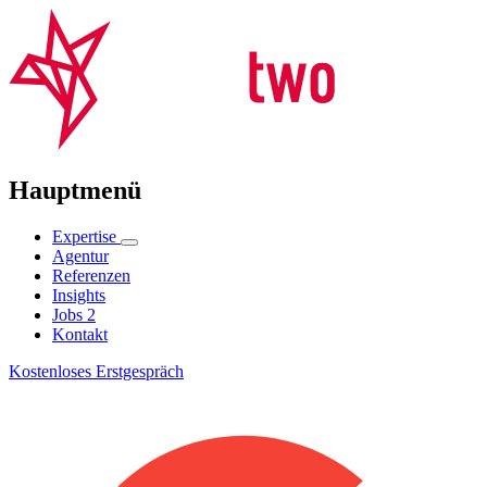
Hauptmenü
Expertise
Agentur
Referenzen
Insights
Jobs
2
Kontakt
Kostenloses Erstgespräch