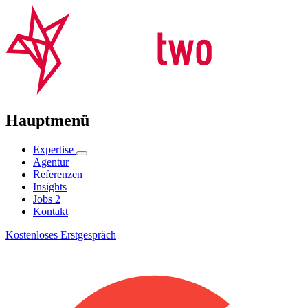
Hauptmenü
Expertise
Agentur
Referenzen
Insights
Jobs
2
Kontakt
Kostenloses Erstgespräch