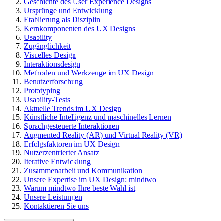
Geschichte des User Experience Designs
Ursprünge und Entwicklung
Etablierung als Disziplin
Kernkomponenten des UX Designs
Usability
Zugänglichkeit
Visuelles Design
Interaktionsdesign
Methoden und Werkzeuge im UX Design
Benutzerforschung
Prototyping
Usability-Tests
Aktuelle Trends im UX Design
Künstliche Intelligenz und maschinelles Lernen
Sprachgesteuerte Interaktionen
Augmented Reality (AR) und Virtual Reality (VR)
Erfolgsfaktoren im UX Design
Nutzerzentrierter Ansatz
Iterative Entwicklung
Zusammenarbeit und Kommunikation
Unsere Expertise im UX Design: mindtwo
Warum mindtwo Ihre beste Wahl ist
Unsere Leistungen
Kontaktieren Sie uns