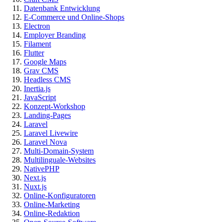
Datenbank Entwicklung
E-Commerce und Online-Shops
Electron
Employer Branding
Filament
Flutter
Google Maps
Grav CMS
Headless CMS
Inertia.js
JavaScript
Konzept-Workshop
Landing-Pages
Laravel
Laravel Livewire
Laravel Nova
Multi-Domain-System
Multilinguale-Websites
NativePHP
Next.js
Nuxt.js
Online-Konfiguratoren
Online-Marketing
Online-Redaktion