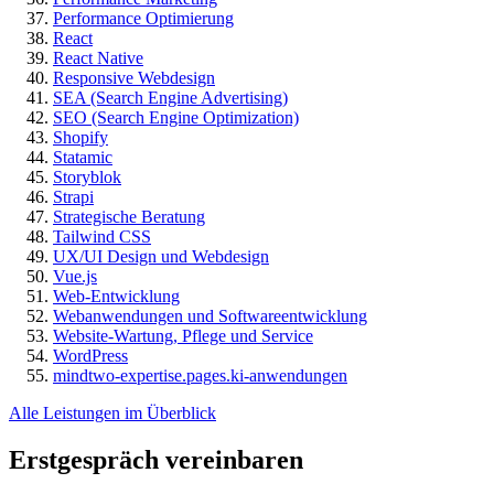
Performance Optimierung
React
React Native
Responsive Webdesign
SEA (Search Engine Advertising)
SEO (Search Engine Optimization)
Shopify
Statamic
Storyblok
Strapi
Strategische Beratung
Tailwind CSS
UX/UI Design und Webdesign
Vue.js
Web-Entwicklung
Webanwendungen und Softwareentwicklung
Website-Wartung, Pflege und Service
WordPress
mindtwo-expertise.pages.ki-anwendungen
Alle Leistungen im Überblick
Erstgespräch vereinbaren