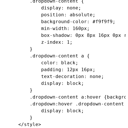
        .dropdown-content {

            display: none;

            position: absolute;

            background-color: #f9f9f9;

            min-width: 160px;

            box-shadow: 0px 8px 16px 0px rg
            z-index: 1;

        }

        .dropdown-content a {

            color: black;

            padding: 12px 16px;

            text-decoration: none;

            display: block;

        }

        .dropdown-content a:hover {backgrou
        .dropdown:hover .dropdown-content {
            display: block;

        }

    </style>
