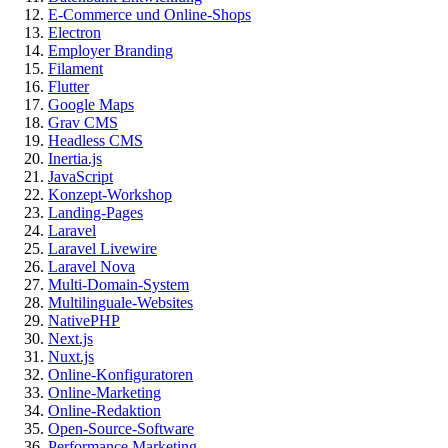
E-Commerce und Online-Shops
Electron
Employer Branding
Filament
Flutter
Google Maps
Grav CMS
Headless CMS
Inertia.js
JavaScript
Konzept-Workshop
Landing-Pages
Laravel
Laravel Livewire
Laravel Nova
Multi-Domain-System
Multilinguale-Websites
NativePHP
Next.js
Nuxt.js
Online-Konfiguratoren
Online-Marketing
Online-Redaktion
Open-Source-Software
Performance Marketing