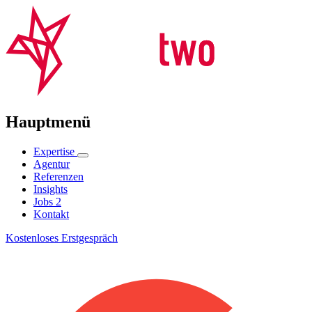
Hauptmenü
Expertise
Agentur
Referenzen
Insights
Jobs
2
Kontakt
Kostenloses Erstgespräch