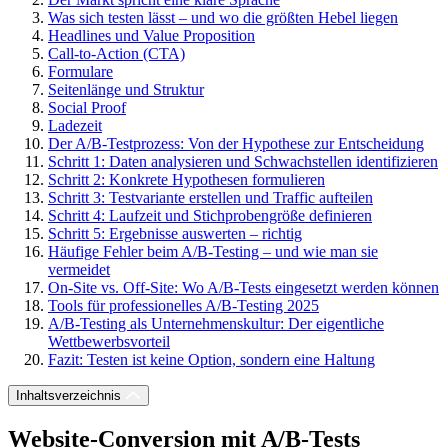
Was sich testen lässt – und wo die größten Hebel liegen
Headlines und Value Proposition
Call-to-Action (CTA)
Formulare
Seitenlänge und Struktur
Social Proof
Ladezeit
Der A/B-Testprozess: Von der Hypothese zur Entscheidung
Schritt 1: Daten analysieren und Schwachstellen identifizieren
Schritt 2: Konkrete Hypothesen formulieren
Schritt 3: Testvariante erstellen und Traffic aufteilen
Schritt 4: Laufzeit und Stichprobengröße definieren
Schritt 5: Ergebnisse auswerten – richtig
Häufige Fehler beim A/B-Testing – und wie man sie
vermeidet
On-Site vs. Off-Site: Wo A/B-Tests eingesetzt werden können
Tools für professionelles A/B-Testing 2025
A/B-Testing als Unternehmenskultur: Der eigentliche
Wettbewerbsvorteil
Fazit: Testen ist keine Option, sondern eine Haltung
Inhaltsverzeichnis
Website-Conversion mit A/B-Tests