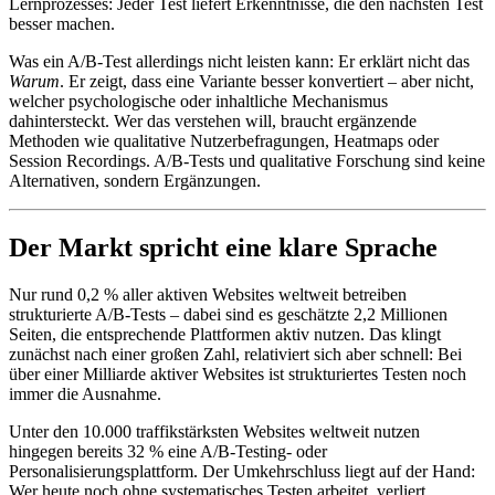
Lernprozesses: Jeder Test liefert Erkenntnisse, die den nächsten Test
besser machen.
Was ein A/B-Test allerdings nicht leisten kann: Er erklärt nicht das
Warum
. Er zeigt, dass eine Variante besser konvertiert – aber nicht,
welcher psychologische oder inhaltliche Mechanismus
dahintersteckt. Wer das verstehen will, braucht ergänzende
Methoden wie qualitative Nutzerbefragungen, Heatmaps oder
Session Recordings. A/B-Tests und qualitative Forschung sind keine
Alternativen, sondern Ergänzungen.
Der Markt spricht eine klare Sprache
Nur rund 0,2 % aller aktiven Websites weltweit betreiben
strukturierte A/B-Tests – dabei sind es geschätzte 2,2 Millionen
Seiten, die entsprechende Plattformen aktiv nutzen. Das klingt
zunächst nach einer großen Zahl, relativiert sich aber schnell: Bei
über einer Milliarde aktiver Websites ist strukturiertes Testen noch
immer die Ausnahme.
Unter den 10.000 traffikstärksten Websites weltweit nutzen
hingegen bereits 32 % eine A/B-Testing- oder
Personalisierungsplattform. Der Umkehrschluss liegt auf der Hand:
Wer heute noch ohne systematisches Testen arbeitet, verliert