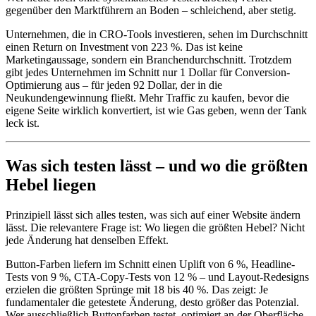
gegenüber den Marktführern an Boden – schleichend, aber stetig.
Unternehmen, die in CRO-Tools investieren, sehen im Durchschnitt
einen Return on Investment von 223 %. Das ist keine
Marketingaussage, sondern ein Branchendurchschnitt. Trotzdem
gibt jedes Unternehmen im Schnitt nur 1 Dollar für Conversion-
Optimierung aus – für jeden 92 Dollar, der in die
Neukundengewinnung fließt. Mehr Traffic zu kaufen, bevor die
eigene Seite wirklich konvertiert, ist wie Gas geben, wenn der Tank
leck ist.
Was sich testen lässt – und wo die größten
Hebel liegen
Prinzipiell lässt sich alles testen, was sich auf einer Website ändern
lässt. Die relevantere Frage ist: Wo liegen die größten Hebel? Nicht
jede Änderung hat denselben Effekt.
Button-Farben liefern im Schnitt einen Uplift von 6 %, Headline-
Tests von 9 %, CTA-Copy-Tests von 12 % – und Layout-Redesigns
erzielen die größten Sprünge mit 18 bis 40 %. Das zeigt: Je
fundamentaler die getestete Änderung, desto größer das Potenzial.
Wer ausschließlich Buttonfarben testet, optimiert an der Oberfläche.