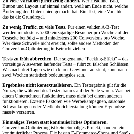
Zu viele Variablen gleichzeitig ändern.
Wer Headline, Bild,
Button und Layout auf einmal ändert, weiß am Ende nicht, welche
Änderung den Unterschied gemacht hat. Ein Test, eine Variable –
das ist die Grundregel.
Zu wenig Traffic, zu viele Tests.
Für einen validen A/B-Test
werden mindestens 5.000 einzigartige Besucher pro Woche auf der
Testseite benötigt – und mindestens 200 Conversions pro Woche.
Wer diese Schwelle nicht erreicht, sollte andere Methoden der
Conversion-Optimierung in Betracht ziehen.
Tests zu früh abbrechen.
Der sogenannte "Peeking-Effekt" – das
vorzeitige Auswerten laufender Tests – führt zu falschen Schlüssen.
Was nach drei Tagen wie ein klarer Gewinner aussieht, kann nach
zwei Wochen statistisch bedeutungslos sein.
Ergebnisse nicht kontextualisieren.
Ein Testergebnis gilt für die
Nutzer, die während des Testzeitraums auf der Seite waren. Was bei
einem Unternehmen funktioniert, muss nicht bei einem anderen
funktionieren. Externe Faktoren wie Werbekampagnen, saisonale
Schwankungen oder Medienberichterstattung können Ergebnisse
massiv verzerren.
Einmaliges Testen statt kontinuierliches Optimieren.
Conversion-Optimierung ist kein einmaliges Projekt, sondern ein
kontinuierlicher Prozess. Die besten E-Commerce-Shops und SaaS-