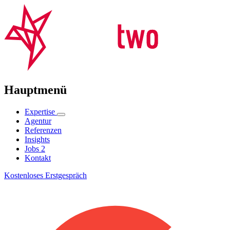
Hauptmenü
Expertise
Agentur
Referenzen
Insights
Jobs
2
Kontakt
Kostenloses Erstgespräch