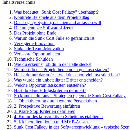
Inhaltsverzeichnis
Was bedeutet „Sunk Cost Fallacy" überhaupt?
Konkrete Beispiele aus dem Projektalltag
Das Legacy-System, das niemand anfassen will
Die ungenutzte Software-Lizenz
Das Projekt ohne Ende
Warum die Sunk Cost Falle so gefährlich ist
Verzögerte Innovation
Sinkende Team-Motivation
Verpasste Opportunitäten
Technische Schulden
Wie du erkennst, ob du in der Falle steckst
Würdest du das Projekt heute noch genauso starten?
Hältst du nur daran fest, weil du schon viel investiert hast?
Was würde ein unbeteiligter Dritter entscheiden?
Welche Opportunitätskosten entstehen?
Hast du klare Erfolgskriterien definiert?
So kommst du raus – Strategien gegen die Sunk Cost Fallacy
1. Objektivierung durch externe Perspektiven
2. Prospektive Bewertung einführen
3. Klare Stop-Kriterien definieren
4. Kultur des konstruktiven Scheiterns etablieren
5. Kleinere Iterationen und MVP-Ansatz
Sunk Cost Fallacy in der Softwareentwicklung – typische Szen