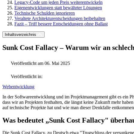
Legacy-Code um jeden Preis weiterentwickeln
Eigenentwicklungen statt bewährter Lösungen
Technische Schulden ignorieren
Veraltete Architekturentscheidungen beibehalten
Fazit – Triff bessere Entscheidungen ohne Ballast
Inhaltsverzeichnis
Sunk Cost Fallacy – Warum wir an schlech
Veröffentlicht am 06. Mai 2025
Veröffentlicht in:
Webentwicklung
In der Softwareentwicklung und im Projektmanagement gibt es ein Phä
dass wir an Projekten festhalten, die längst keine Zukunft mehr haben 
auf technische Projekte hat und wie man dieser Denkfalle entkommen
Was bedeutet „Sunk Cost Fallacy" überha
Die Sunk Cost Fallacy, zu Deutsch etwa "Trugschluss der versunkenen K