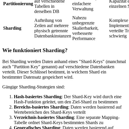
auf verschiedene
Kapazität 
Partitionierung
einfachere
Tabellen in
einzelnen 
Verwaltung
derselben DB
Nahezu
Aufteilung von
Komplexe
unbegrenzte
Zeilen auf mehrere
Implement
Sharding
Skalierbarkeit,
physisch getrennte
verteilte T
verbesserte
Datenbankinstanzen
schwierig
Performance
Wie funktioniert Sharding?
Bei Sharding werden Daten anhand eines "Shard-Keys" (manchmal
auch "Partition Key" genannt) auf verschiedene Datenbanken
verteilt. Dieser Schlüssel bestimmt, in welchem Shard ein
bestimmter Datensatz gespeichert wird.
Gängige Sharding-Strategien sind:
Hash-basiertes Sharding
: Der Shard-Key wird durch eine
Hash-Funktion geleitet, um den Ziel-Shard zu bestimmen
Bereichs-basiertes Sharding
: Daten werden basierend auf
Wertebereichen des Shard-Keys verteilt
Verzeichnis-basiertes Sharding
: Eine separate Mapping-
Tabelle ordnet Shard-Keys bestimmten Shards zu
Geografisches Sharding
: Daten werden basierend auf