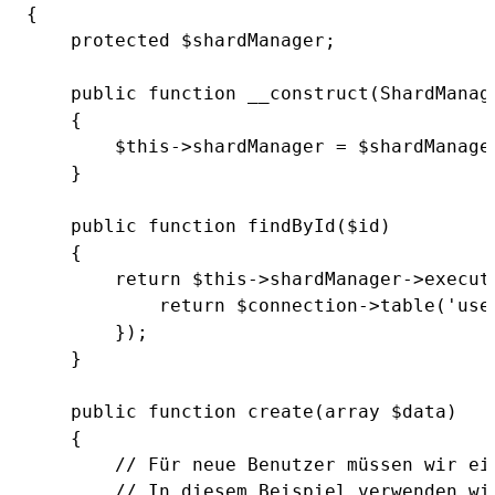
{

    protected $shardManager;

    public function __construct(ShardManage
    {

        $this->shardManager = $shardManager
    }

    public function findById($id)

    {

        return $this->shardManager->execut
            return $connection->table('use
        });

    }

    public function create(array $data)

    {

        // Für neue Benutzer müssen wir ein
        // In diesem Beispiel verwenden wir