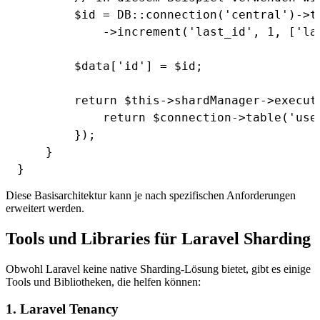
        $id = DB::connection('central')->t
            ->increment('last_id', 1, ['las
        $data['id'] = $id;

        return $this->shardManager->execut
            return $connection->table('user
        });

    }

Diese Basisarchitektur kann je nach spezifischen Anforderungen
erweitert werden.
Tools und Libraries für Laravel Sharding
Obwohl Laravel keine native Sharding-Lösung bietet, gibt es einige
Tools und Bibliotheken, die helfen können:
1. Laravel Tenancy