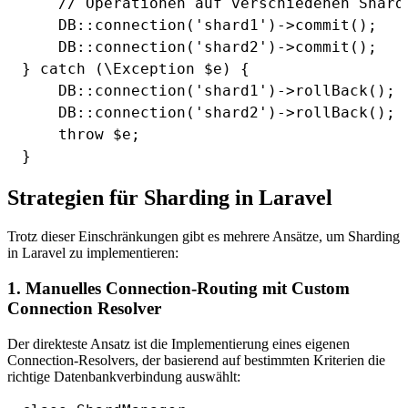
    // Operationen auf verschiedenen Shards
    DB::connection('shard1')->commit();

    DB::connection('shard2')->commit();

} catch (\Exception $e) {

    DB::connection('shard1')->rollBack();

    DB::connection('shard2')->rollBack();

    throw $e;

Strategien für Sharding in Laravel
Trotz dieser Einschränkungen gibt es mehrere Ansätze, um Sharding
in Laravel zu implementieren:
1. Manuelles Connection-Routing mit Custom
Connection Resolver
Der direkteste Ansatz ist die Implementierung eines eigenen
Connection-Resolvers, der basierend auf bestimmten Kriterien die
richtige Datenbankverbindung auswählt: