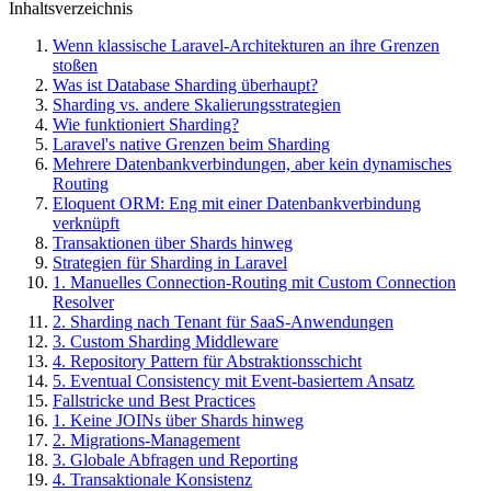
Inhaltsverzeichnis
Wenn klassische Laravel-Architekturen an ihre Grenzen
stoßen
Was ist Database Sharding überhaupt?
Sharding vs. andere Skalierungsstrategien
Wie funktioniert Sharding?
Laravel's native Grenzen beim Sharding
Mehrere Datenbankverbindungen, aber kein dynamisches
Routing
Eloquent ORM: Eng mit einer Datenbankverbindung
verknüpft
Transaktionen über Shards hinweg
Strategien für Sharding in Laravel
1. Manuelles Connection-Routing mit Custom Connection
Resolver
2. Sharding nach Tenant für SaaS-Anwendungen
3. Custom Sharding Middleware
4. Repository Pattern für Abstraktionsschicht
5. Eventual Consistency mit Event-basiertem Ansatz
Fallstricke und Best Practices
1. Keine JOINs über Shards hinweg
2. Migrations-Management
3. Globale Abfragen und Reporting
4. Transaktionale Konsistenz