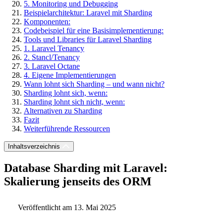
5. Monitoring und Debugging
Beispielarchitektur: Laravel mit Sharding
Komponenten:
Codebeispiel für eine Basisimplementierung:
Tools und Libraries für Laravel Sharding
1. Laravel Tenancy
2. Stancl/Tenancy
3. Laravel Octane
4. Eigene Implementierungen
Wann lohnt sich Sharding – und wann nicht?
Sharding lohnt sich, wenn:
Sharding lohnt sich nicht, wenn:
Alternativen zu Sharding
Fazit
Weiterführende Ressourcen
Inhaltsverzeichnis
Database Sharding mit Laravel:
Skalierung jenseits des ORM
Veröffentlicht am 13. Mai 2025