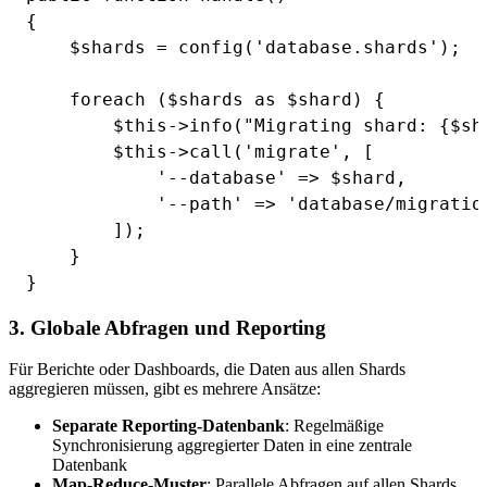
{

    $shards = config('database.shards');

    foreach ($shards as $shard) {

        $this->info("Migrating shard: {$sha
        $this->call('migrate', [

            '--database' => $shard,

            '--path' => 'database/migration
        ]);

    }

3. Globale Abfragen und Reporting
Für Berichte oder Dashboards, die Daten aus allen Shards
aggregieren müssen, gibt es mehrere Ansätze:
Separate Reporting-Datenbank
: Regelmäßige
Synchronisierung aggregierter Daten in eine zentrale
Datenbank
Map-Reduce-Muster
: Parallele Abfragen auf allen Shards