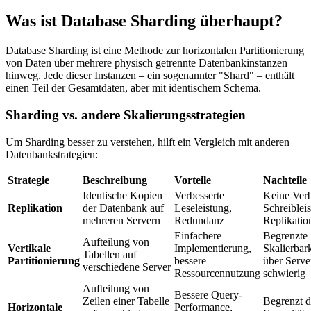
Was ist Database Sharding überhaupt?
Database Sharding ist eine Methode zur horizontalen Partitionierung
von Daten über mehrere physisch getrennte Datenbankinstanzen
hinweg. Jede dieser Instanzen – ein sogenannter "Shard" – enthält
einen Teil der Gesamtdaten, aber mit identischem Schema.
Sharding vs. andere Skalierungsstrategien
Um Sharding besser zu verstehen, hilft ein Vergleich mit anderen
Datenbankstrategien:
Strategie
Beschreibung
Vorteile
Nachteile
Identische Kopien
Verbesserte
Keine Verb
Replikation
der Datenbank auf
Leseleistung,
Schreiblei
mehreren Servern
Redundanz
Replikatio
Einfachere
Begrenzte
Aufteilung von
Vertikale
Implementierung,
Skalierbar
Tabellen auf
Partitionierung
bessere
über Serve
verschiedene Server
Ressourcennutzung
schwierig
Aufteilung von
Bessere Query-
Zeilen einer Tabelle
Begrenzt 
Horizontale
Performance,