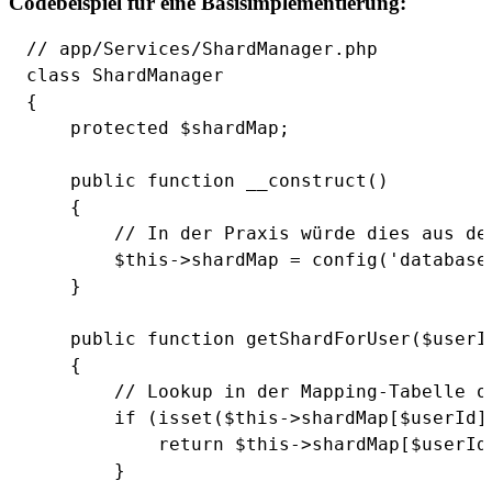
Codebeispiel für eine Basisimplementierung:
// app/Services/ShardManager.php

class ShardManager

{

    protected $shardMap;

    public function __construct()

    {

        // In der Praxis würde dies aus de
        $this->shardMap = config('database.
    }

    public function getShardForUser($userId
    {

        // Lookup in der Mapping-Tabelle od
        if (isset($this->shardMap[$userId])
            return $this->shardMap[$userId]
        }
