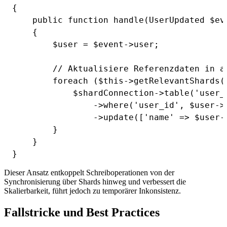
{

    public function handle(UserUpdated $eve
    {

        $user = $event->user;

        // Aktualisiere Referenzdaten in an
        foreach ($this->getRelevantShards(
            $shardConnection->table('user_r
                ->where('user_id', $user->i
                ->update(['name' => $user->
        }

    }

Dieser Ansatz entkoppelt Schreiboperationen von der
Synchronisierung über Shards hinweg und verbessert die
Skalierbarkeit, führt jedoch zu temporärer Inkonsistenz.
Fallstricke und Best Practices