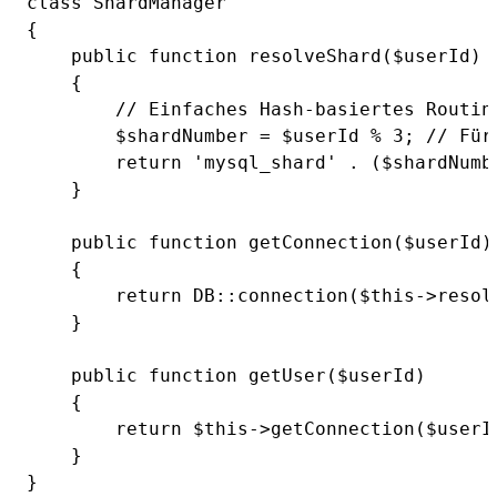
class ShardManager

{

    public function resolveShard($userId)

    {

        // Einfaches Hash-basiertes Routing
        $shardNumber = $userId % 3; // Für 
        return 'mysql_shard' . ($shardNumbe
    }

    public function getConnection($userId)

    {

        return DB::connection($this->resolv
    }

    public function getUser($userId)

    {

        return $this->getConnection($userI
    }
