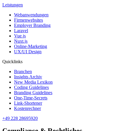
Leistungen
Webanwendungen
Firmenwebsites
Employer Branding
Laravel
Vue.js
Nuxt.js
Online-Marketing
UX/UI Design
Quicklinks
Branchen
Insights Archiv
New Media Lexikon
Coding Guidelines
Branding Guidelines
One-Time-Secrets
Link-Shortener
Kostenrechner
+49 228 28695920
Compliance & Rechtliches