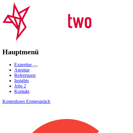
Hauptmenü
Expertise
Agentur
Referenzen
Insights
Jobs
2
Kontakt
Kostenloses Erstgespräch