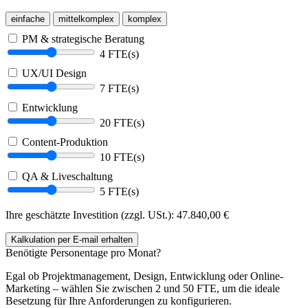
einfache
mittelkomplex
komplex
PM & strategische Beratung
4 FTE(s)
UX/UI Design
7 FTE(s)
Entwicklung
20 FTE(s)
Content-Produktion
10 FTE(s)
QA & Liveschaltung
5 FTE(s)
Ihre geschätzte Investition (zzgl. USt.):
47.840,00
€
Kalkulation
per E-mail
erhalten
Benötigte Personentage pro Monat?
Egal ob Projektmanagement, Design, Entwicklung oder Online-
Marketing – wählen Sie zwischen 2 und 50 FTE, um die ideale
Besetzung für Ihre Anforderungen zu konfigurieren.