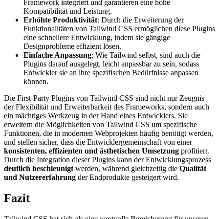
Framework integriert und garantieren eine hohe
Kompatibilität und Leistung.
Erhöhte Produktivität
: Durch die Erweiterung der
Funktionalitäten von Tailwind CSS ermöglichen diese Plugins
eine schnellere Entwicklung, indem sie gängige
Designprobleme effizient lösen.
Einfache Anpassung
: Wie Tailwind selbst, sind auch die
Plugins darauf ausgelegt, leicht anpassbar zu sein, sodass
Entwickler sie an ihre spezifischen Bedürfnisse anpassen
können.
Die First-Party Plugins von Tailwind CSS sind nicht nur Zeugnis
der Flexibilität und Erweiterbarkeit des Frameworks, sondern auch
ein mächtiges Werkzeug in der Hand eines Entwicklers. Sie
erweitern die Möglichkeiten von Tailwind CSS um spezifische
Funktionen, die in modernen Webprojekten häufig benötigt werden,
und stellen sicher, dass die Entwicklergemeinschaft von einer
konsistenten, effizienten und ästhetischen Umsetzung
profitiert.
Durch die Integration dieser Plugins kann der Entwicklungsprozess
deutlich beschleunigt
werden, während gleichzeitig die
Qualität
und Nutzererfahrung
der Endprodukte gesteigert wird.
Fazit
Tailwind CSS hat sich als eine wertvolle Bereicherung für unseren