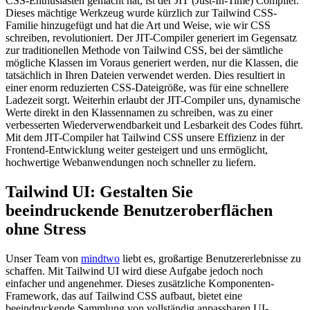
CSS-Enthusiasten gemacht hat, ist der JIT (Just-In-Time) Compiler.
Dieses mächtige Werkzeug wurde kürzlich zur Tailwind CSS-
Familie hinzugefügt und hat die Art und Weise, wie wir CSS
schreiben, revolutioniert. Der JIT-Compiler generiert im Gegensatz
zur traditionellen Methode von Tailwind CSS, bei der sämtliche
mögliche Klassen im Voraus generiert werden, nur die Klassen, die
tatsächlich in Ihren Dateien verwendet werden. Dies resultiert in
einer enorm reduzierten CSS-Dateigröße, was für eine schnellere
Ladezeit sorgt. Weiterhin erlaubt der JIT-Compiler uns, dynamische
Werte direkt in den Klassennamen zu schreiben, was zu einer
verbesserten Wiederverwendbarkeit und Lesbarkeit des Codes führt.
Mit dem JIT-Compiler hat Tailwind CSS unsere Effizienz in der
Frontend-Entwicklung weiter gesteigert und uns ermöglicht,
hochwertige Webanwendungen noch schneller zu liefern.
Tailwind UI: Gestalten Sie
beeindruckende Benutzeroberflächen
ohne Stress
Unser Team von
mindtwo
liebt es, großartige Benutzererlebnisse zu
schaffen. Mit Tailwind UI wird diese Aufgabe jedoch noch
einfacher und angenehmer. Dieses zusätzliche Komponenten-
Framework, das auf Tailwind CSS aufbaut, bietet eine
beeindruckende Sammlung von vollständig anpassbaren UI-