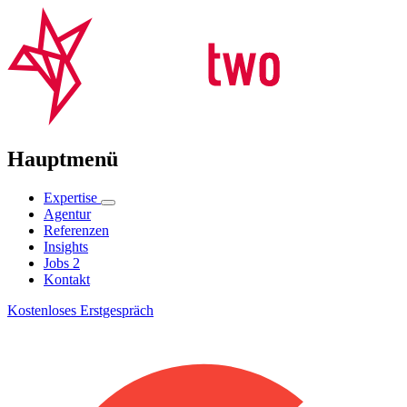
Hauptmenü
Expertise
Agentur
Referenzen
Insights
Jobs
2
Kontakt
Kostenloses Erstgespräch