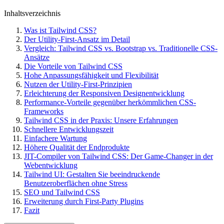
Inhaltsverzeichnis
Was ist Tailwind CSS?
Der Utility-First-Ansatz im Detail
Vergleich: Tailwind CSS vs. Bootstrap vs. Traditionelle CSS-
Ansätze
Die Vorteile von Tailwind CSS
Hohe Anpassungsfähigkeit und Flexibilität
Nutzen der Utility-First-Prinzipien
Erleichterung der Responsiven Designentwicklung
Performance-Vorteile gegenüber herkömmlichen CSS-
Frameworks
Tailwind CSS in der Praxis: Unsere Erfahrungen
Schnellere Entwicklungszeit
Einfachere Wartung
Höhere Qualität der Endprodukte
JIT-Compiler von Tailwind CSS: Der Game-Changer in der
Webentwicklung
Tailwind UI: Gestalten Sie beeindruckende
Benutzeroberflächen ohne Stress
SEO und Tailwind CSS
Erweiterung durch First-Party Plugins
Fazit