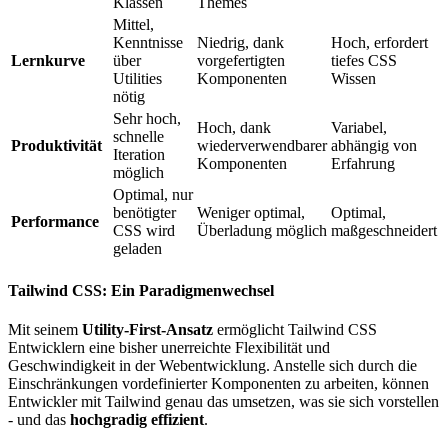
Klassen
Themes
Mittel,
Kenntnisse
Niedrig, dank
Hoch, erfordert
Lernkurve
über
vorgefertigten
tiefes CSS
Utilities
Komponenten
Wissen
nötig
Sehr hoch,
Hoch, dank
Variabel,
schnelle
Produktivität
wiederverwendbarer
abhängig von
Iteration
Komponenten
Erfahrung
möglich
Optimal, nur
benötigter
Weniger optimal,
Optimal,
Performance
CSS wird
Überladung möglich
maßgeschneidert
geladen
Tailwind CSS: Ein Paradigmenwechsel
Mit seinem
Utility-First-Ansatz
ermöglicht Tailwind CSS
Entwicklern eine bisher unerreichte Flexibilität und
Geschwindigkeit in der Webentwicklung. Anstelle sich durch die
Einschränkungen vordefinierter Komponenten zu arbeiten, können
Entwickler mit Tailwind genau das umsetzen, was sie sich vorstellen
- und das
hochgradig effizient
.