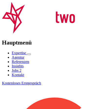
Hauptmenü
Expertise
Agentur
Referenzen
Insights
Jobs
2
Kontakt
Kostenloses Erstgespräch