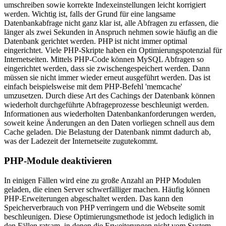
umschreiben sowie korrekte Indexeinstellungen leicht korrigiert
werden. Wichtig ist, falls der Grund für eine langsame
Datenbankabfrage nicht ganz klar ist, alle Abfragen zu erfassen, die
länger als zwei Sekunden in Anspruch nehmen sowie häufig an die
Datenbank gerichtet werden. PHP ist nicht immer optimal
eingerichtet. Viele PHP-Skripte haben ein Optimierungspotenzial für
Internetseiten. Mittels PHP-Code können MySQL Abfragen so
eingerichtet werden, dass sie zwischengespeichert werden. Dann
müssen sie nicht immer wieder erneut ausgeführt werden. Das ist
einfach beispielsweise mit dem PHP-Befehl 'memcache'
umzusetzen. Durch diese Art des Cachings der Datenbank können
wiederholt durchgeführte Abfrageprozesse beschleunigt werden.
Informationen aus wiederholten Datenbankanforderungen werden,
soweit keine Änderungen an den Daten vorliegen schnell aus dem
Cache geladen. Die Belastung der Datenbank nimmt dadurch ab,
was der Ladezeit der Internetseite zugutekommt.
PHP-Module deaktivieren
In einigen Fällen wird eine zu große Anzahl an PHP Modulen
geladen, die einen Server schwerfälliger machen. Häufig können
PHP-Erweiterungen abgeschaltet werden. Das kann den
Speicherverbrauch von PHP verringern und die Webseite somit
beschleunigen. Diese Optimierungsmethode ist jedoch lediglich in
den Fällen ratsam, in denen die Erweiterungen nicht vom System