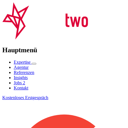
Hauptmenü
Expertise
Agentur
Referenzen
Insights
Jobs
2
Kontakt
Kostenloses Erstgespräch