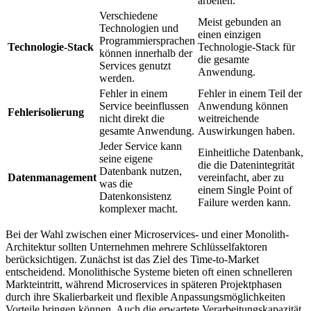
arbeiten.
Verschiedene
Meist gebunden an
Technologien und
einen einzigen
Programmiersprachen
Technologie-Stack
Technologie-Stack für
können innerhalb der
die gesamte
Services genutzt
Anwendung.
werden.
Fehler in einem
Fehler in einem Teil der
Service beeinflussen
Anwendung können
Fehlerisolierung
nicht direkt die
weitreichende
gesamte Anwendung.
Auswirkungen haben.
Jeder Service kann
Einheitliche Datenbank,
seine eigene
die die Datenintegrität
Datenbank nutzen,
Datenmanagement
vereinfacht, aber zu
was die
einem Single Point of
Datenkonsistenz
Failure werden kann.
komplexer macht.
Bei der Wahl zwischen einer Microservices- und einer Monolith-
Architektur sollten Unternehmen mehrere Schlüsselfaktoren
berücksichtigen. Zunächst ist das Ziel des Time-to-Market
entscheidend. Monolithische Systeme bieten oft einen schnelleren
Markteintritt, während Microservices in späteren Projektphasen
durch ihre Skalierbarkeit und flexible Anpassungsmöglichkeiten
Vorteile bringen können. Auch die erwartete Verarbeitungskapazität