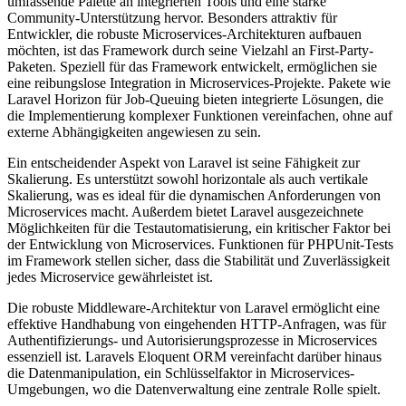
umfassende Palette an integrierten Tools und eine starke
Community-Unterstützung hervor. Besonders attraktiv für
Entwickler, die robuste Microservices-Architekturen aufbauen
möchten, ist das Framework durch seine Vielzahl an First-Party-
Paketen. Speziell für das Framework entwickelt, ermöglichen sie
eine reibungslose Integration in Microservices-Projekte. Pakete wie
Laravel Horizon für Job-Queuing bieten integrierte Lösungen, die
die Implementierung komplexer Funktionen vereinfachen, ohne auf
externe Abhängigkeiten angewiesen zu sein.
Ein entscheidender Aspekt von Laravel ist seine Fähigkeit zur
Skalierung. Es unterstützt sowohl horizontale als auch vertikale
Skalierung, was es ideal für die dynamischen Anforderungen von
Microservices macht. Außerdem bietet Laravel ausgezeichnete
Möglichkeiten für die Testautomatisierung, ein kritischer Faktor bei
der Entwicklung von Microservices. Funktionen für PHPUnit-Tests
im Framework stellen sicher, dass die Stabilität und Zuverlässigkeit
jedes Microservice gewährleistet ist.
Die robuste Middleware-Architektur von Laravel ermöglicht eine
effektive Handhabung von eingehenden HTTP-Anfragen, was für
Authentifizierungs- und Autorisierungsprozesse in Microservices
essenziell ist. Laravels Eloquent ORM vereinfacht darüber hinaus
die Datenmanipulation, ein Schlüsselfaktor in Microservices-
Umgebungen, wo die Datenverwaltung eine zentrale Rolle spielt.