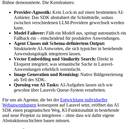
Bühne demonstrierte. Die Kernfeatures:
Provider-Agnostik:
Kein Lock-in auf einen bestimmten AI-
Anbieter. Das SDK abstrahiert die Schnittstelle, sodass
zwischen verschiedenen LLM-Providern gewechselt werden
kann.
Model Failover:
Fällt ein Modell aus, springt automatisch ein
Fallback ein – entscheidend für produktive Anwendungen.
Agent Classes mit Schema-definiertem Output:
Strukturierte AI-Antworten, die sich typsicher in bestehende
Anwendungslogik integrieren lassen.
Vector Embedding und Similarity Search:
Direkt in
Eloquent integriert, was semantische Suche in Laravel-
Anwendungen erheblich vereinfacht.
Image Generation und Remixing:
Native Bildgenerierung
als Teil des SDK.
Queuing von AI-Tasks:
AI-Aufgaben lassen sich wie
gewohnt über Laravels Queue-System verarbeiten.
Für uns als Agentur, die bei der
Entwicklung individueller
Webanwendungen
konsequent auf Laravel setzt, eröffnet das AI
SDK einen pragmatischen Weg, KI-Funktionalität in bestehende
und neue Projekte zu integrieren – ohne dass wir dafür eigene
Abstraktionsschichten bauen müssen.