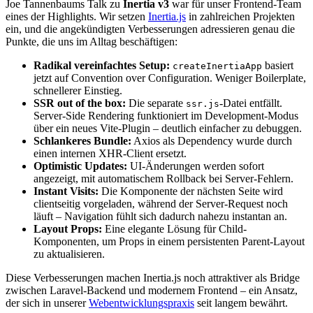
Joe Tannenbaums Talk zu
Inertia v3
war für unser Frontend-Team
eines der Highlights. Wir setzen
Inertia.js
in zahlreichen Projekten
ein, und die angekündigten Verbesserungen adressieren genau die
Punkte, die uns im Alltag beschäftigen:
Radikal vereinfachtes Setup:
basiert
createInertiaApp
jetzt auf Convention over Configuration. Weniger Boilerplate,
schnellerer Einstieg.
SSR out of the box:
Die separate
-Datei entfällt.
ssr.js
Server-Side Rendering funktioniert im Development-Modus
über ein neues Vite-Plugin – deutlich einfacher zu debuggen.
Schlankeres Bundle:
Axios als Dependency wurde durch
einen internen XHR-Client ersetzt.
Optimistic Updates:
UI-Änderungen werden sofort
angezeigt, mit automatischem Rollback bei Server-Fehlern.
Instant Visits:
Die Komponente der nächsten Seite wird
clientseitig vorgeladen, während der Server-Request noch
läuft – Navigation fühlt sich dadurch nahezu instantan an.
Layout Props:
Eine elegante Lösung für Child-
Komponenten, um Props in einem persistenten Parent-Layout
zu aktualisieren.
Diese Verbesserungen machen Inertia.js noch attraktiver als Bridge
zwischen Laravel-Backend und modernem Frontend – ein Ansatz,
der sich in unserer
Webentwicklungspraxis
seit langem bewährt.