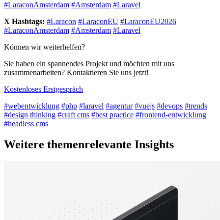
#LaraconAmsterdam
#Amsterdam
#Laravel
X Hashtags:
#Laracon
#LaraconEU
#LaraconEU2026
#LaraconAmsterdam
#Amsterdam
#Laravel
Können wir weiterhelfen?
Sie haben ein spannendes Projekt und möchten mit uns
zusammenarbeiten? Kontaktieren Sie uns jetzt!
Kostenloses Erstgespräch
#webentwicklung
#php
#laravel
#agentur
#vuejs
#devops
#trends
#design thinking
#craft cms
#best practice
#frontend-entwicklung
#headless cms
Weitere themenrelevante Insights