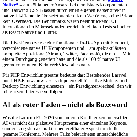
Native“
– ein völlig neuer Ansatz, bei dem Blade-Komponenten
und Tailwind-CSS-Klassen durch einen eigenen Parser direkt in
native UI-Elemente übersetzt werden. Kein WebView, keine Bridge,
kein Overhead. Die Benchmarks waren beeindruckend: UI-
Interaktionen im Mikrosekundenbereich, in einigen Tests schneller
als React Native und Flutter.
Die Live-Demo zeigte eine funktionale To-Do-App mit Eloquent,
verschiedene native UI-Komponenten und – am spektakulärsten –
komplette App-Klone (Airbnb, Twitter, Facebook), die ein LLM in
einem Durchgang generiert hatte und die als 100 % native UI
gerendert wurden. Kein WebView, alles nativ.
Für PHP-Entwicklungsteams bedeutet das: Bestehendes Laravel-
und PHP-Know-how lässt sich potenziell für native Mobile- und
Desktop-Entwicklung einsetzen – ein Paradigmenwechsel, den wir
mit großem Interesse verfolgen.
AI als roter Faden – nicht als Buzzword
Was die Laracon EU 2026 von anderen Konferenzen unterschied:
AI war nicht das plakative Hauptthema einer einzelnen Keynote,
sondern zog sich als praktischer, greifbarer Aspekt durch die
gesamte Konferenz. Mehrere Talks beleuchteten unterschiedliche