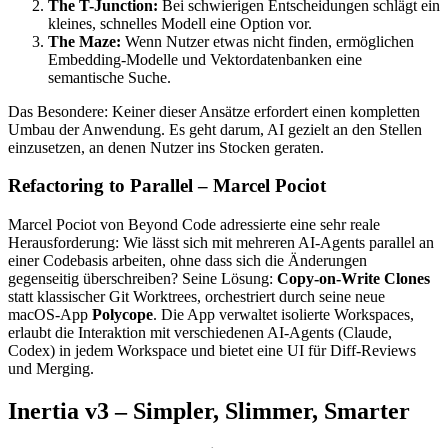
The T-Junction:
Bei schwierigen Entscheidungen schlägt ein
kleines, schnelles Modell eine Option vor.
The Maze:
Wenn Nutzer etwas nicht finden, ermöglichen
Embedding-Modelle und Vektordatenbanken eine
semantische Suche.
Das Besondere: Keiner dieser Ansätze erfordert einen kompletten
Umbau der Anwendung. Es geht darum, AI gezielt an den Stellen
einzusetzen, an denen Nutzer ins Stocken geraten.
Refactoring to Parallel – Marcel Pociot
Marcel Pociot von Beyond Code adressierte eine sehr reale
Herausforderung: Wie lässt sich mit mehreren AI-Agents parallel an
einer Codebasis arbeiten, ohne dass sich die Änderungen
gegenseitig überschreiben? Seine Lösung:
Copy-on-Write Clones
statt klassischer Git Worktrees, orchestriert durch seine neue
macOS-App
Polycope
. Die App verwaltet isolierte Workspaces,
erlaubt die Interaktion mit verschiedenen AI-Agents (Claude,
Codex) in jedem Workspace und bietet eine UI für Diff-Reviews
und Merging.
Inertia v3 – Simpler, Slimmer, Smarter