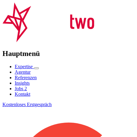
Hauptmenü
Expertise
Agentur
Referenzen
Insights
Jobs
2
Kontakt
Kostenloses Erstgespräch