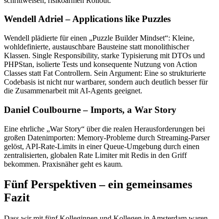
schrittweisen, risikoarmen Rollout.
Wendell Adriel – Applications like Puzzles
Wendell plädierte für einen „Puzzle Builder Mindset“: Kleine,
wohldefinierte, austauschbare Bausteine statt monolithischer
Klassen. Single Responsibility, starke Typisierung mit DTOs und
PHPStan, isolierte Tests und konsequente Nutzung von Action
Classes statt Fat Controllern. Sein Argument: Eine so strukturierte
Codebasis ist nicht nur wartbarer, sondern auch deutlich besser für
die Zusammenarbeit mit AI-Agents geeignet.
Daniel Coulbourne – Imports, a War Story
Eine ehrliche „War Story“ über die realen Herausforderungen bei
großen Datenimporten: Memory-Probleme durch Streaming-Parser
gelöst, API-Rate-Limits in einer Queue-Umgebung durch einen
zentralisierten, globalen Rate Limiter mit Redis in den Griff
bekommen. Praxisnäher geht es kaum.
Fünf Perspektiven – ein gemeinsames
Fazit
Dass wir mit fünf Kolleginnen und Kollegen in Amsterdam waren,