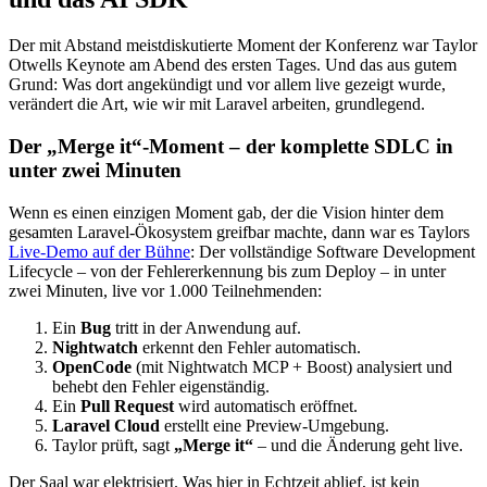
Der mit Abstand meistdiskutierte Moment der Konferenz war Taylor
Otwells Keynote am Abend des ersten Tages. Und das aus gutem
Grund: Was dort angekündigt und vor allem live gezeigt wurde,
verändert die Art, wie wir mit Laravel arbeiten, grundlegend.
Der „Merge it“-Moment – der komplette SDLC in
unter zwei Minuten
Wenn es einen einzigen Moment gab, der die Vision hinter dem
gesamten Laravel-Ökosystem greifbar machte, dann war es Taylors
Live-Demo auf der Bühne
: Der vollständige Software Development
Lifecycle – von der Fehlererkennung bis zum Deploy – in unter
zwei Minuten, live vor 1.000 Teilnehmenden:
Ein
Bug
tritt in der Anwendung auf.
Nightwatch
erkennt den Fehler automatisch.
OpenCode
(mit Nightwatch MCP + Boost) analysiert und
behebt den Fehler eigenständig.
Ein
Pull Request
wird automatisch eröffnet.
Laravel Cloud
erstellt eine Preview-Umgebung.
Taylor prüft, sagt
„Merge it“
– und die Änderung geht live.
Der Saal war elektrisiert. Was hier in Echtzeit ablief, ist kein