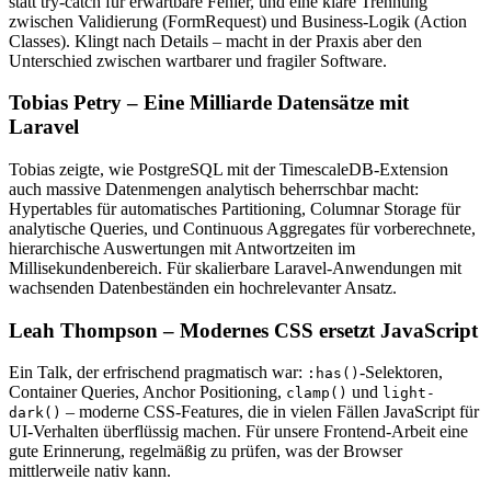
statt try-catch für erwartbare Fehler, und eine klare Trennung
zwischen Validierung (FormRequest) und Business-Logik (Action
Classes). Klingt nach Details – macht in der Praxis aber den
Unterschied zwischen wartbarer und fragiler Software.
Tobias Petry – Eine Milliarde Datensätze mit
Laravel
Tobias zeigte, wie PostgreSQL mit der TimescaleDB-Extension
auch massive Datenmengen analytisch beherrschbar macht:
Hypertables für automatisches Partitioning, Columnar Storage für
analytische Queries, und Continuous Aggregates für vorberechnete,
hierarchische Auswertungen mit Antwortzeiten im
Millisekundenbereich. Für skalierbare Laravel-Anwendungen mit
wachsenden Datenbeständen ein hochrelevanter Ansatz.
Leah Thompson – Modernes CSS ersetzt JavaScript
Ein Talk, der erfrischend pragmatisch war:
-Selektoren,
:has()
Container Queries, Anchor Positioning,
und
clamp()
light-
– moderne CSS-Features, die in vielen Fällen JavaScript für
dark()
UI-Verhalten überflüssig machen. Für unsere Frontend-Arbeit eine
gute Erinnerung, regelmäßig zu prüfen, was der Browser
mittlerweile nativ kann.