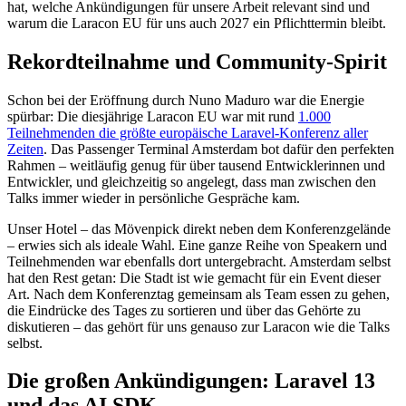
hat, welche Ankündigungen für unsere Arbeit relevant sind und
warum die Laracon EU für uns auch 2027 ein Pflichttermin bleibt.
Rekordteilnahme und Community-Spirit
Schon bei der Eröffnung durch Nuno Maduro war die Energie
spürbar: Die diesjährige Laracon EU war mit rund
1.000
Teilnehmenden die größte europäische Laravel-Konferenz aller
Zeiten
. Das Passenger Terminal Amsterdam bot dafür den perfekten
Rahmen – weitläufig genug für über tausend Entwicklerinnen und
Entwickler, und gleichzeitig so angelegt, dass man zwischen den
Talks immer wieder in persönliche Gespräche kam.
Unser Hotel – das Mövenpick direkt neben dem Konferenzgelände
– erwies sich als ideale Wahl. Eine ganze Reihe von Speakern und
Teilnehmenden war ebenfalls dort untergebracht. Amsterdam selbst
hat den Rest getan: Die Stadt ist wie gemacht für ein Event dieser
Art. Nach dem Konferenztag gemeinsam als Team essen zu gehen,
die Eindrücke des Tages zu sortieren und über das Gehörte zu
diskutieren – das gehört für uns genauso zur Laracon wie die Talks
selbst.
Die großen Ankündigungen: Laravel 13
und das AI SDK