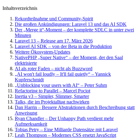
Inhaltsverzeichnis
Rekordteilnahme und Community-Spirit
Die großen Ankündigungen: Laravel 13 und das AI SDK
Der „Merge it“-Moment – der komplette SDLC in unter zwei
Minuten
Laravel 13 – Release am 17. März 2026
Laravel AI SDK – von der Beta in die Produktion
Weitere Ökosystem-Updates
NativePHP „Super Native“ – der Moment, der den Saal
elektrisierte
AI als roter Faden – nicht als Buzzword
„AI won't fail loudly – It'll fail quietly“ – Yannick
Kupferschmidt
„Unblocking your users with AI“ – Peter Suhm
Refactoring to Parallel – Marcel Pociot
Inertia v3 – Simpler, Slimmer, Smarter
Talks, die im Projektalltag nachwirken
Dan Harrin – Bessere Abstraktionen durch Beschreibung statt
Anweisung
Ryan Chandler – Der Unhappy Path verdient mehr
Aufmerksamkeit
Tobias Petry – Eine Milliarde Datensätze mit Laravel
Leah Thompson – Modernes CSS ersetzt JavaScript