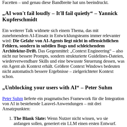
Facetten – und genau diese Bandbreite hat uns beeindruckt.
„AI won't fail loudly – It'll fail quietly“ – Yannick
Kupferschmidt
Ein weiterer Talk widmete sich einem Thema, das mit
zunehmendem AI-Einsatz in Entwicklungsteams immer relevanter
wird:
Die Gefahr von AI-Agents liegt nicht in offensichtlichen
Fehlern, sondern in subtilen Bugs und schleichendem
Architektur-Drift.
Das Gegenmittel: „Context Engineering“ – also
nicht nur bessere Prompts, sondern strukturierte Guidelines-Dateien,
wiederverwendbare Skills und eine bewusste Steuerung dessen, was
ein Agent als Kontext erhält. Größere Context Windows bedeuten
nicht automatisch bessere Ergebnisse – zielgerichteter Kontext
schon.
„Unblocking your users with AI“ – Peter Suhm
Peter Suhm
lieferte ein pragmatisches Framework für die Integration
von AI in bestehende Laravel-Anwendungen – mit drei
Ansatzpunkten:
The Blank Slate:
Wenn Nutzer nicht wissen, wo sie
anfangen sollen, generiert ein LLM einen ersten Entwurf.