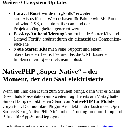
Weitere Ökosystem-Updates
Laravel Boost
wurde um „Skills“ erweitert –
kontextspezifische Wissensbasen für Pakete wie MCP und
Tailwind CSS, die automatisch anhand der
Projektabhängigkeiten generiert werden.
Passkey-Authentifizierung
kommt in alle Starter Kits und
Laravel Fortify, ergänzt durch ein clientseitiges Companion-
Package.
Neue Starter Kits
mit Svelte-Support und einem
überarbeiteten Teams-Feature, das die URL-basierte
Implementierung von Jetstream ablöst.
NativePHP „Super Native“ – der
Moment, der den Saal elektrisierte
Wenn ein Talk den Raum zum Staunen bringt, dann war es Shane
Rosenthals Präsentation am zweiten Tag. Bereits am Vortag hatte
Simon Hamp den aktuellen Stand von
NativePHP für Mobile
vorgestellt: Die modulare Plugin-Architektur, der kostenlose Open-
Source-Kern „NativePHP Air“ und das Tooling rund um Jump und
Bifrost für App-Store-Deployments.
Doch Shane setzte am nächsten Tag noch einen drauf:
„Super