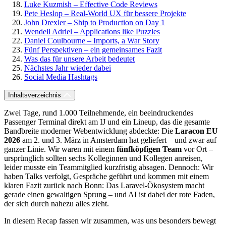
Luke Kuzmish – Effective Code Reviews
Pete Heslop – Real-World UX für bessere Projekte
John Drexler – Ship to Production on Day 1
Wendell Adriel – Applications like Puzzles
Daniel Coulbourne – Imports, a War Story
Fünf Perspektiven – ein gemeinsames Fazit
Was das für unsere Arbeit bedeutet
Nächstes Jahr wieder dabei
Social Media Hashtags
Inhaltsverzeichnis
Zwei Tage, rund 1.000 Teilnehmende, ein beeindruckendes
Passenger Terminal direkt am IJ und ein Lineup, das die gesamte
Bandbreite moderner Webentwicklung abdeckte: Die
Laracon EU
2026
am 2. und 3. März in Amsterdam hat geliefert – und zwar auf
ganzer Linie. Wir waren mit einem
fünfköpfigen Team
vor Ort –
ursprünglich sollten sechs Kolleginnen und Kollegen anreisen,
leider musste ein Teammitglied kurzfristig absagen. Dennoch: Wir
haben Talks verfolgt, Gespräche geführt und kommen mit einem
klaren Fazit zurück nach Bonn: Das Laravel-Ökosystem macht
gerade einen gewaltigen Sprung – und AI ist dabei der rote Faden,
der sich durch nahezu alles zieht.
In diesem Recap fassen wir zusammen, was uns besonders bewegt