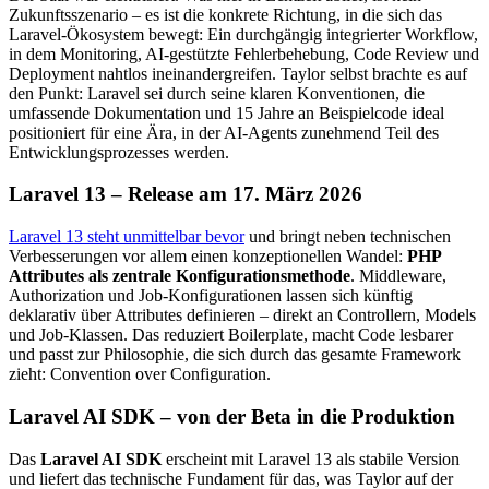
Zukunftsszenario – es ist die konkrete Richtung, in die sich das
Laravel-Ökosystem bewegt: Ein durchgängig integrierter Workflow,
in dem Monitoring, AI-gestützte Fehlerbehebung, Code Review und
Deployment nahtlos ineinandergreifen. Taylor selbst brachte es auf
den Punkt: Laravel sei durch seine klaren Konventionen, die
umfassende Dokumentation und 15 Jahre an Beispielcode ideal
positioniert für eine Ära, in der AI-Agents zunehmend Teil des
Entwicklungsprozesses werden.
Laravel 13 – Release am 17. März 2026
Laravel 13 steht unmittelbar bevor
und bringt neben technischen
Verbesserungen vor allem einen konzeptionellen Wandel:
PHP
Attributes als zentrale Konfigurationsmethode
. Middleware,
Authorization und Job-Konfigurationen lassen sich künftig
deklarativ über Attributes definieren – direkt an Controllern, Models
und Job-Klassen. Das reduziert Boilerplate, macht Code lesbarer
und passt zur Philosophie, die sich durch das gesamte Framework
zieht: Convention over Configuration.
Laravel AI SDK – von der Beta in die Produktion
Das
Laravel AI SDK
erscheint mit Laravel 13 als stabile Version
und liefert das technische Fundament für das, was Taylor auf der