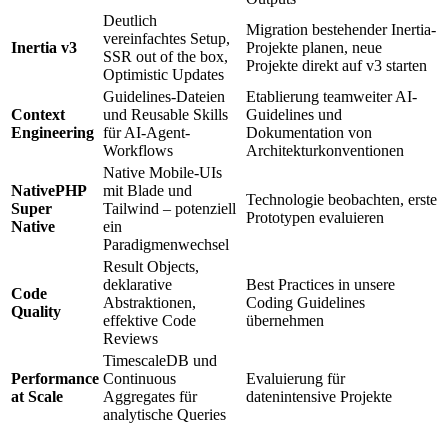
Deutlich
Migration bestehender Inertia-
vereinfachtes Setup,
Inertia v3
Projekte planen, neue
SSR out of the box,
Projekte direkt auf v3 starten
Optimistic Updates
Guidelines-Dateien
Etablierung teamweiter AI-
Context
und Reusable Skills
Guidelines und
Engineering
für AI-Agent-
Dokumentation von
Workflows
Architekturkonventionen
Native Mobile-UIs
NativePHP
mit Blade und
Technologie beobachten, erste
Super
Tailwind – potenziell
Prototypen evaluieren
Native
ein
Paradigmenwechsel
Result Objects,
deklarative
Best Practices in unsere
Code
Abstraktionen,
Coding Guidelines
Quality
effektive Code
übernehmen
Reviews
TimescaleDB und
Performance
Continuous
Evaluierung für
at Scale
Aggregates für
datenintensive Projekte
analytische Queries