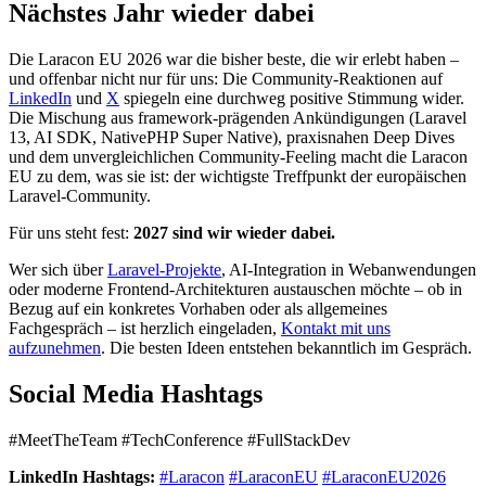
Nächstes Jahr wieder dabei
Die Laracon EU 2026 war die bisher beste, die wir erlebt haben –
und offenbar nicht nur für uns: Die Community-Reaktionen auf
LinkedIn
und
X
spiegeln eine durchweg positive Stimmung wider.
Die Mischung aus framework-prägenden Ankündigungen (Laravel
13, AI SDK, NativePHP Super Native), praxisnahen Deep Dives
und dem unvergleichlichen Community-Feeling macht die Laracon
EU zu dem, was sie ist: der wichtigste Treffpunkt der europäischen
Laravel-Community.
Für uns steht fest:
2027 sind wir wieder dabei.
Wer sich über
Laravel-Projekte
, AI-Integration in Webanwendungen
oder moderne Frontend-Architekturen austauschen möchte – ob in
Bezug auf ein konkretes Vorhaben oder als allgemeines
Fachgespräch – ist herzlich eingeladen,
Kontakt mit uns
aufzunehmen
. Die besten Ideen entstehen bekanntlich im Gespräch.
Social Media Hashtags
#MeetTheTeam #TechConference #FullStackDev
LinkedIn Hashtags:
#Laracon
#LaraconEU
#LaraconEU2026