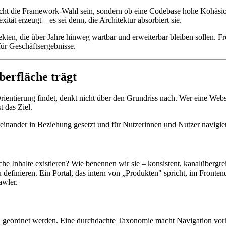
nicht die Framework-Wahl sein, sondern ob eine Codebase hohe Kohäsio
ität erzeugt – es sei denn, die Architektur absorbiert sie.
ojekten, die über Jahre hinweg wartbar und erweiterbar bleiben sollen.
ür Geschäftsergebnisse.
berfläche trägt
ientierung findet, denkt nicht über den Grundriss nach. Wer eine Websi
t das Ziel.
miteinander in Beziehung gesetzt und für Nutzerinnen und Nutzer navig
he Inhalte existieren? Wie benennen wir sie – konsistent, kanalübergre
 definieren. Ein Portal, das intern von „Produkten" spricht, im Fronte
awler.
en geordnet werden. Eine durchdachte Taxonomie macht Navigation vor