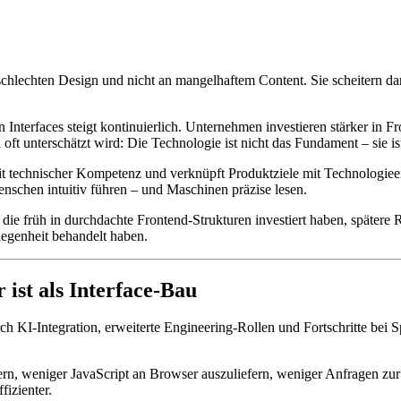
hlechten Design und nicht an mangelhaftem Content. Sie scheitern dara
Interfaces steigt kontinuierlich. Unternehmen investieren stärker in 
oft unterschätzt wird: Die Technologie ist nicht das Fundament – sie i
 mit technischer Kompetenz und verknüpft Produktziele mit Technologi
enschen intuitiv führen – und Maschinen präzise lesen.
 die früh in durchdachte Frontend-Strukturen investiert haben, später
legenheit behandelt haben.
st als Interface-Bau
ch KI-Integration, erweiterte Engineering-Rollen und Fortschritte bei 
rn, weniger JavaScript an Browser auszuliefern, weniger Anfragen zur
izienter.