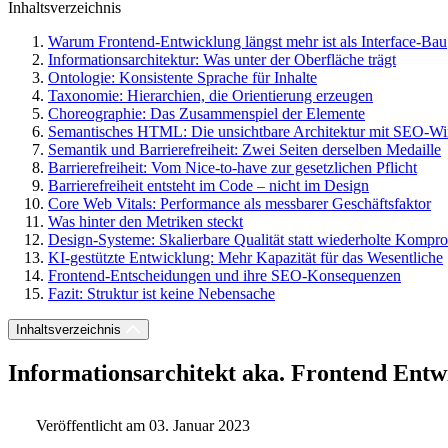
Inhaltsverzeichnis
Warum Frontend-Entwicklung längst mehr ist als Interface-Bau
Informationsarchitektur: Was unter der Oberfläche trägt
Ontologie: Konsistente Sprache für Inhalte
Taxonomie: Hierarchien, die Orientierung erzeugen
Choreographie: Das Zusammenspiel der Elemente
Semantisches HTML: Die unsichtbare Architektur mit SEO-W
Semantik und Barrierefreiheit: Zwei Seiten derselben Medaille
Barrierefreiheit: Vom Nice-to-have zur gesetzlichen Pflicht
Barrierefreiheit entsteht im Code – nicht im Design
Core Web Vitals: Performance als messbarer Geschäftsfaktor
Was hinter den Metriken steckt
Design-Systeme: Skalierbare Qualität statt wiederholte Kompr
KI-gestützte Entwicklung: Mehr Kapazität für das Wesentliche
Frontend-Entscheidungen und ihre SEO-Konsequenzen
Fazit: Struktur ist keine Nebensache
Inhaltsverzeichnis
Informationsarchitekt aka. Frontend Entw
Veröffentlicht am 03. Januar 2023