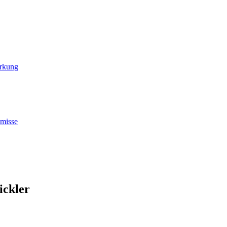
irkung
omisse
ickler