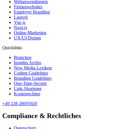
Webanwendungen
Firmenwebsites
Employer Branding
Laravel
Vue.js
Nuxt.js
Online-Marketing
UX/UI Design
Quicklinks
Branchen
Insights Archiv
New Media Lexikon
Coding Guidelines
Branding Guidelines
One-Time-Secrets
Link-Shortener
Kostenrechner
+49 228 28695920
Compliance & Rechtliches
Datenschutz