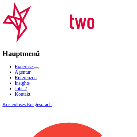
Hauptmenü
Expertise
Agentur
Referenzen
Insights
Jobs
2
Kontakt
Kostenloses Erstgespräch