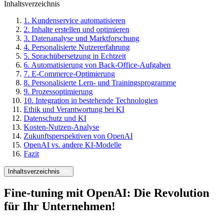
Inhaltsverzeichnis
1. Kundenservice automatisieren
2. Inhalte erstellen und optimieren
3. Datenanalyse und Marktforschung
4. Personalisierte Nutzererfahrung
5. Sprachübersetzung in Echtzeit
6. Automatisierung von Back-Office-Aufgaben
7. E-Commerce-Optimierung
8. Personalisierte Lern- und Trainingsprogramme
9. Prozessoptimierung
10. Integration in bestehende Technologien
Ethik und Verantwortung bei KI
Datenschutz und KI
Kosten-Nutzen-Analyse
Zukunftsperspektiven von OpenAI
OpenAI vs. andere KI-Modelle
Fazit
Inhaltsverzeichnis
Fine-tuning mit OpenAI: Die Revolution
für Ihr Unternehmen!