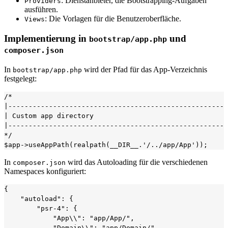
: Dienstanbieter, die Bootstrapping-Aufgaben
Providers
ausführen.
: Die Vorlagen für die Benutzeroberfläche.
Views
Implementierung in
und
bootstrap/app.php
composer.json
In
wird der Pfad für das App-Verzeichnis
bootstrap/app.php
festgelegt:
/*

|------------------------------------------------------
| Custom app directory

|------------------------------------------------------
*/

In
wird das Autoloading für die verschiedenen
composer.json
Namespaces konfiguriert:
{

    "autoload": {

        "psr-4": {

            "App\\": "app/App/",

            "Domain\\": "app/Domain/",
