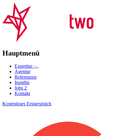
Hauptmenü
Expertise
Agentur
Referenzen
Insights
Jobs
2
Kontakt
Kostenloses Erstgespräch