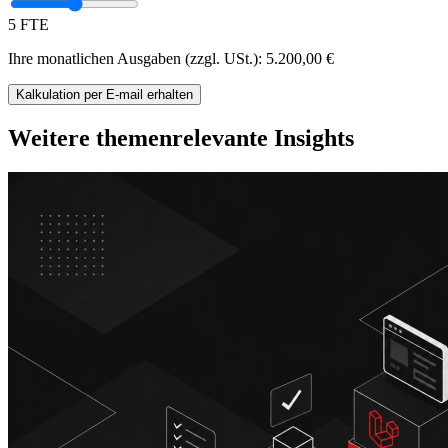
5 FTE
Ihre monatlichen Ausgaben (zzgl. USt.):
5.200,00
€
Kalkulation
per E-mail
erhalten
Weitere themenrelevante Insights