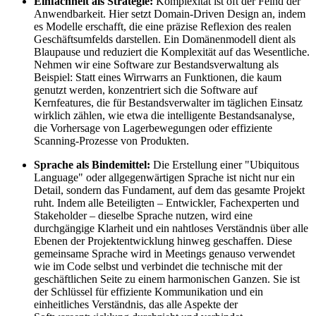
Einfachheit als Strategie:
Komplexität ist oft der Feind der
Anwendbarkeit. Hier setzt Domain-Driven Design an, indem
es Modelle erschafft, die eine präzise Reflexion des realen
Geschäftsumfelds darstellen. Ein Domänenmodell dient als
Blaupause und reduziert die Komplexität auf das Wesentliche.
Nehmen wir eine Software zur Bestandsverwaltung als
Beispiel: Statt eines Wirrwarrs an Funktionen, die kaum
genutzt werden, konzentriert sich die Software auf
Kernfeatures, die für Bestandsverwalter im täglichen Einsatz
wirklich zählen, wie etwa die intelligente Bestandsanalyse,
die Vorhersage von Lagerbewegungen oder effiziente
Scanning-Prozesse von Produkten.
Sprache als Bindemittel:
Die Erstellung einer "Ubiquitous
Language" oder allgegenwärtigen Sprache ist nicht nur ein
Detail, sondern das Fundament, auf dem das gesamte Projekt
ruht. Indem alle Beteiligten – Entwickler, Fachexperten und
Stakeholder – dieselbe Sprache nutzen, wird eine
durchgängige Klarheit und ein nahtloses Verständnis über alle
Ebenen der Projektentwicklung hinweg geschaffen. Diese
gemeinsame Sprache wird in Meetings genauso verwendet
wie im Code selbst und verbindet die technische mit der
geschäftlichen Seite zu einem harmonischen Ganzen. Sie ist
der Schlüssel für effiziente Kommunikation und ein
einheitliches Verständnis, das alle Aspekte der