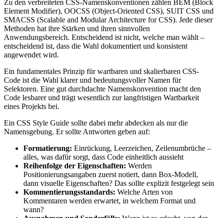
Zu den verbreiteten CSS-Namenskonventionen zählen BEM (Block
Element Modifier), OOCSS (Object-Oriented CSS), SUIT CSS und
SMACSS (Scalable and Modular Architecture for CSS). Jede dieser
Methoden hat ihre Stärken und ihren sinnvollen
Anwendungsbereich. Entscheidend ist nicht, welche man wählt –
entscheidend ist, dass die Wahl dokumentiert und konsistent
angewendet wird.
Ein fundamentales Prinzip für wartbaren und skalierbaren CSS-
Code ist die Wahl klarer und bedeutungsvoller Namen für
Selektoren. Eine gut durchdachte Namenskonvention macht den
Code lesbarer und trägt wesentlich zur langfristigen Wartbarkeit
eines Projekts bei.
Ein CSS Style Guide sollte dabei mehr abdecken als nur die
Namensgebung. Er sollte Antworten geben auf:
Formatierung:
Einrückung, Leerzeichen, Zeilenumbrüche –
alles, was dafür sorgt, dass Code einheitlich aussieht
Reihenfolge der Eigenschaften:
Werden
Positionierungsangaben zuerst notiert, dann Box-Modell,
dann visuelle Eigenschaften? Das sollte explizit festgelegt sein
Kommentierungsstandards:
Welche Arten von
Kommentaren werden erwartet, in welchem Format und
wann?