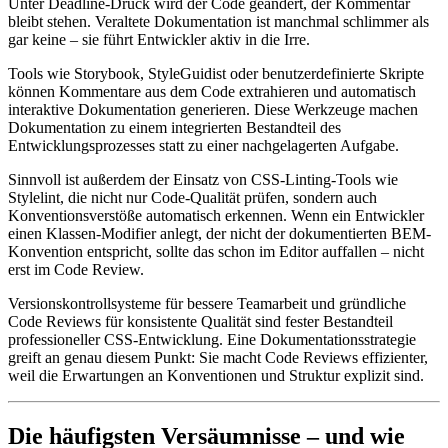
Unter Deadline-Druck wird der Code geändert, der Kommentar
bleibt stehen. Veraltete Dokumentation ist manchmal schlimmer als
gar keine – sie führt Entwickler aktiv in die Irre.
Tools wie Storybook, StyleGuidist oder benutzerdefinierte Skripte
können Kommentare aus dem Code extrahieren und automatisch
interaktive Dokumentation generieren. Diese Werkzeuge machen
Dokumentation zu einem integrierten Bestandteil des
Entwicklungsprozesses statt zu einer nachgelagerten Aufgabe.
Sinnvoll ist außerdem der Einsatz von CSS-Linting-Tools wie
Stylelint, die nicht nur Code-Qualität prüfen, sondern auch
Konventionsverstöße automatisch erkennen. Wenn ein Entwickler
einen Klassen-Modifier anlegt, der nicht der dokumentierten BEM-
Konvention entspricht, sollte das schon im Editor auffallen – nicht
erst im Code Review.
Versionskontrollsysteme für bessere Teamarbeit und gründliche
Code Reviews für konsistente Qualität sind fester Bestandteil
professioneller CSS-Entwicklung. Eine Dokumentationsstrategie
greift an genau diesem Punkt: Sie macht Code Reviews effizienter,
weil die Erwartungen an Konventionen und Struktur explizit sind.
Die häufigsten Versäumnisse – und wie