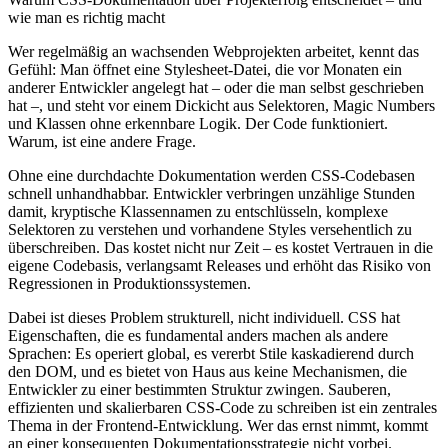
wie man es richtig macht
Wer regelmäßig an wachsenden Webprojekten arbeitet, kennt das
Gefühl: Man öffnet eine Stylesheet-Datei, die vor Monaten ein
anderer Entwickler angelegt hat – oder die man selbst geschrieben
hat –, und steht vor einem Dickicht aus Selektoren, Magic Numbers
und Klassen ohne erkennbare Logik. Der Code funktioniert.
Warum, ist eine andere Frage.
Ohne eine durchdachte Dokumentation werden CSS-Codebasen
schnell unhandhabbar. Entwickler verbringen unzählige Stunden
damit, kryptische Klassennamen zu entschlüsseln, komplexe
Selektoren zu verstehen und vorhandene Styles versehentlich zu
überschreiben. Das kostet nicht nur Zeit – es kostet Vertrauen in die
eigene Codebasis, verlangsamt Releases und erhöht das Risiko von
Regressionen in Produktionssystemen.
Dabei ist dieses Problem strukturell, nicht individuell. CSS hat
Eigenschaften, die es fundamental anders machen als andere
Sprachen: Es operiert global, es vererbt Stile kaskadierend durch
den DOM, und es bietet von Haus aus keine Mechanismen, die
Entwickler zu einer bestimmten Struktur zwingen. Sauberen,
effizienten und skalierbaren CSS-Code zu schreiben ist ein zentrales
Thema in der Frontend-Entwicklung. Wer das ernst nimmt, kommt
an einer konsequenten Dokumentationsstrategie nicht vorbei.