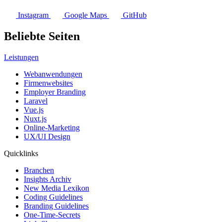
Instagram
Google Maps
GitHub
Beliebte Seiten
Leistungen
Webanwendungen
Firmenwebsites
Employer Branding
Laravel
Vue.js
Nuxt.js
Online-Marketing
UX/UI Design
Quicklinks
Branchen
Insights Archiv
New Media Lexikon
Coding Guidelines
Branding Guidelines
One-Time-Secrets