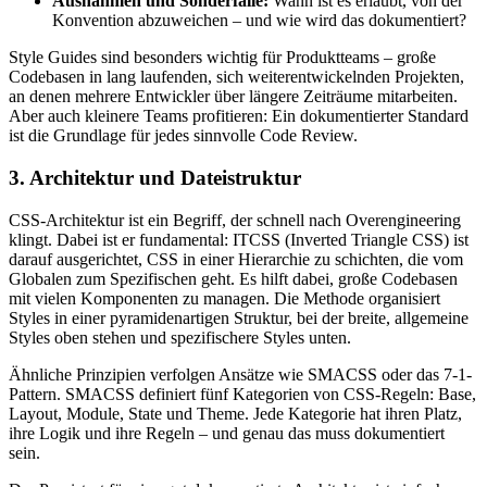
Ausnahmen und Sonderfälle:
Wann ist es erlaubt, von der
Konvention abzuweichen – und wie wird das dokumentiert?
Style Guides sind besonders wichtig für Produktteams – große
Codebasen in lang laufenden, sich weiterentwickelnden Projekten,
an denen mehrere Entwickler über längere Zeiträume mitarbeiten.
Aber auch kleinere Teams profitieren: Ein dokumentierter Standard
ist die Grundlage für jedes sinnvolle Code Review.
3. Architektur und Dateistruktur
CSS-Architektur ist ein Begriff, der schnell nach Overengineering
klingt. Dabei ist er fundamental: ITCSS (Inverted Triangle CSS) ist
darauf ausgerichtet, CSS in einer Hierarchie zu schichten, die vom
Globalen zum Spezifischen geht. Es hilft dabei, große Codebasen
mit vielen Komponenten zu managen. Die Methode organisiert
Styles in einer pyramidenartigen Struktur, bei der breite, allgemeine
Styles oben stehen und spezifischere Styles unten.
Ähnliche Prinzipien verfolgen Ansätze wie SMACSS oder das 7-1-
Pattern. SMACSS definiert fünf Kategorien von CSS-Regeln: Base,
Layout, Module, State und Theme. Jede Kategorie hat ihren Platz,
ihre Logik und ihre Regeln – und genau das muss dokumentiert
sein.