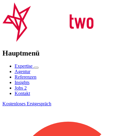
Hauptmenü
Expertise
Agentur
Referenzen
Insights
Jobs
2
Kontakt
Kostenloses Erstgespräch