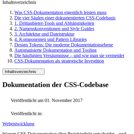
Inhaltsverzeichnis
Was CSS-Dokumentation eigentlich leisten muss
Die vier Säulen einer dokumentierten CSS-Codebasis
1. Drittanbieter-Tools und Abhängigkeiten
2. Namenskonventionen und Style Guides
3. Architektur und Dateistruktur
4. Komponenten und Pattern Libraries
Design Tokens: Die moderne Dokumentationsebene
Automatisierte Dokumentation und Tooling
Die häufigsten Versäumnisse – und wie man sie vermeidet
CSS-Dokumentation als strategische Investition
Inhaltsverzeichnis
Dokumentation der CSS-Codebase
Veröffentlicht am 01. November 2017
Veröffentlicht in:
Webentwicklung
Warum CSS-Dokumentation über Projekterfolg entscheidet – und