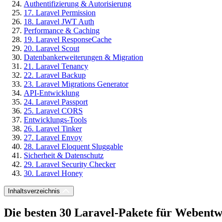
Authentifizierung & Autorisierung
17. Laravel Permission
18. Laravel JWT Auth
Performance & Caching
19. Laravel ResponseCache
20. Laravel Scout
Datenbankerweiterungen & Migration
21. Laravel Tenancy
22. Laravel Backup
23. Laravel Migrations Generator
API-Entwicklung
24. Laravel Passport
25. Laravel CORS
Entwicklungs-Tools
26. Laravel Tinker
27. Laravel Envoy
28. Laravel Eloquent Sluggable
Sicherheit & Datenschutz
29. Laravel Security Checker
30. Laravel Honey
Inhaltsverzeichnis
Die besten 30 Laravel-Pakete für Webentw