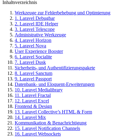
Inhaltsverzeichnis
Werkzeuge zur Fehlerbehebung und Optimierung
1. Laravel Debugbar
2. Laravel IDE Helper
3. Laravel Telescope
Administrative Werkzeuge
4. Laravel Horizon
5. Laravel Nova
User Experience Booster
6. Laravel Socialite
7. Laravel Dusk
Sicherheits- und Authentifizierungspakete
8. Laravel Sanctum
9. Laravel Passport
Datenbank- und Eloquent-Erweiterungen
10. Laravel Medialibrary
11. Laravel Fractal
12. Laravel Excel
Frontend & Design
13. Laravel Collective’s HTML & Form
14. Laravel Mix
Kommunikation & Benachrichtigung
15. Laravel Notification Channels
16. Laravel Websockets