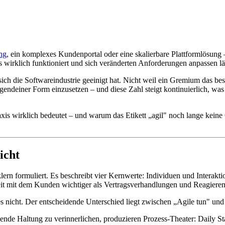
ng
, ein komplexes Kundenportal oder eine skalierbare Plattformlösung 
s wirklich funktioniert und sich veränderten Anforderungen anpassen lä
sich die Softwareindustrie geeinigt hat. Nicht weil ein Gremium das bes
gendeiner Form einzusetzen – und diese Zahl steigt kontinuierlich, was
xis wirklich bedeutet – und warum das Etikett „agil" noch lange keine G
icht
n formuliert. Es beschreibt vier Kernwerte: Individuen und Interakti
 mit dem Kunden wichtiger als Vertragsverhandlungen und Reagieren a
s nicht. Der entscheidende Unterschied liegt zwischen „Agile tun" und „
gende Haltung zu verinnerlichen, produzieren Prozess-Theater: Daily S