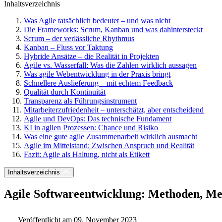
Inhaltsverzeichnis
Was Agile tatsächlich bedeutet – und was nicht
Die Frameworks: Scrum, Kanban und was dahintersteckt
Scrum – der verlässliche Rhythmus
Kanban – Fluss vor Taktung
Hybride Ansätze – die Realität in Projekten
Agile vs. Wasserfall: Was die Zahlen wirklich aussagen
Was agile Webentwicklung in der Praxis bringt
Schnellere Auslieferung – mit echtem Feedback
Qualität durch Kontinuität
Transparenz als Führungsinstrument
Mitarbeiterzufriedenheit – unterschätzt, aber entscheidend
Agile und DevOps: Das technische Fundament
KI in agilen Prozessen: Chance und Risiko
Was eine gute agile Zusammenarbeit wirklich ausmacht
Agile im Mittelstand: Zwischen Anspruch und Realität
Fazit: Agile als Haltung, nicht als Etikett
Inhaltsverzeichnis
Agile Softwareentwicklung: Methoden, Me
Veröffentlicht am 09. November 2023