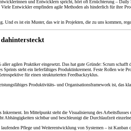
ntwicklerinnen und Entwicklern spricht, hört oft Ernüchterung – Dail
iele Entwickler empfinden agile Methoden als hinderlich für ihre Prod
g. Und es ist ein Muster, das wir in Projekten, die zu uns kommen, reg
dahintersteckt
ller agilen Praktiker eingesetzt. Das hat gute Gründe: Scrum schafft d
s Sprints steht ein lieferfähiges Produktinkrement. Feste Rollen wie
trospektive für einen strukturierten Feedbackzyklus.
eistungsfähiges Produktivitäts- und Organisationsframework ist, das kla
s Inkrement. Im Mittelpunkt steht die Visualisierung des Arbeitsflusse
t Abhängigkeiten sichtbar und beschleunigt die Durchlaufzeit einzeln
r laufenden Pflege und Weiterentwicklung von Systemen – ist Kanban oft