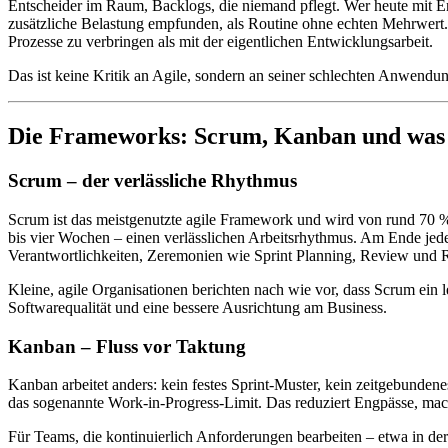
Entscheider im Raum, Backlogs, die niemand pflegt. Wer heute mit E
zusätzliche Belastung empfunden, als Routine ohne echten Mehrwert. V
Prozesse zu verbringen als mit der eigentlichen Entwicklungsarbeit.
Das ist keine Kritik an Agile, sondern an seiner schlechten Anwendun
Die Frameworks: Scrum, Kanban und was 
Scrum – der verlässliche Rhythmus
Scrum ist das meistgenutzte agile Framework und wird von rund 70 % a
bis vier Wochen – einen verlässlichen Arbeitsrhythmus. Am Ende jede
Verantwortlichkeiten, Zeremonien wie Sprint Planning, Review und Re
Kleine, agile Organisationen berichten nach wie vor, dass Scrum ein l
Softwarequalität und eine bessere Ausrichtung am Business.
Kanban – Fluss vor Taktung
Kanban arbeitet anders: kein festes Sprint-Muster, kein zeitgebundene
das sogenannte Work-in-Progress-Limit. Das reduziert Engpässe, mach
Für Teams, die kontinuierlich Anforderungen bearbeiten – etwa in de