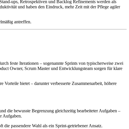
y Stand-ups, Retrospektiven und Backlog Refinements werden als
uktivität und haben den Eindruck, mehr Zeit mit der Pflege agiler
elmäßig antreffen.
urch feste Iterationen – sogenannte Sprints von typischerweise zwei
 Product Owner, Scrum Master und Entwicklungsteam sorgen für klare
re Vorteile bietet – darunter verbesserte Zusammenarbeit, höhere
s und die bewusste Begrenzung gleichzeitig bearbeiteter Aufgaben –
er Aufgaben.
 die passendere Wahl als ein Sprint-getriebener Ansatz.