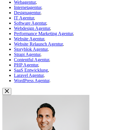
Webagentur
,
Internetagentur
,
Designagentur
,
IT Agentur
,
Software Agentur
,
Webdesign Agentur
,
Performance Marketing Agentur
,
Website Agentur
,
Website Relaunch Agentur
,
Storyblok Agentur
,
Strapi Agentur
,
Contentful Agentur
,
PHP Agentur
,
SaaS Entwicklung
,
Laravel Agentur
,
WordPress Agentur
.