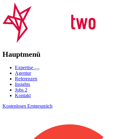
Hauptmenü
Expertise
Agentur
Referenzen
Insights
Jobs
2
Kontakt
Kostenloses Erstgespräch