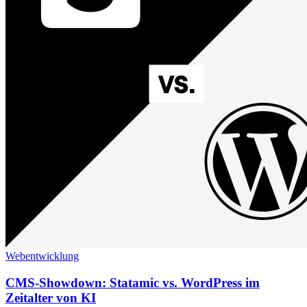
Webentwicklung
CMS-Showdown: Statamic vs. WordPress im
Zeitalter von KI