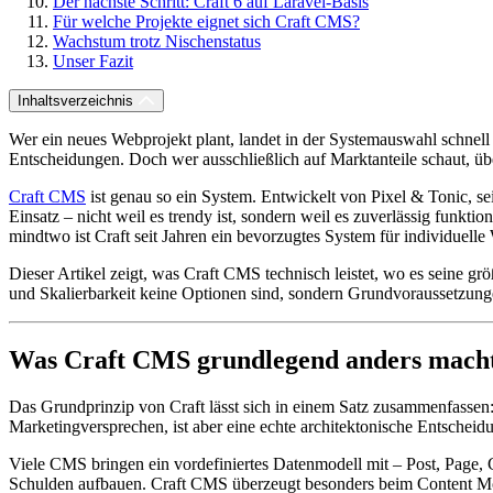
Der nächste Schritt: Craft 6 auf Laravel-Basis
Für welche Projekte eignet sich Craft CMS?
Wachstum trotz Nischenstatus
Unser Fazit
Inhaltsverzeichnis
Wer ein neues Webprojekt plant, landet in der Systemauswahl schnell
Entscheidungen. Doch wer ausschließlich auf Marktanteile schaut, übe
Craft CMS
ist genau so ein System. Entwickelt von Pixel & Tonic, 
Einsatz – nicht weil es trendy ist, sondern weil es zuverlässig funk
mindtwo ist Craft seit Jahren ein bevorzugtes System für individuelle
Dieser Artikel zeigt, was Craft CMS technisch leistet, wo es seine gr
und Skalierbarkeit keine Optionen sind, sondern Grundvoraussetzung
Was Craft CMS grundlegend anders mach
Das Grundprinzip von Craft lässt sich in einem Satz zusammenfassen: B
Marketingversprechen, ist aber eine echte architektonische Entscheid
Viele CMS bringen ein vordefiniertes Datenmodell mit – Post, Page,
Schulden aufbauen. Craft CMS überzeugt besonders beim Content Model