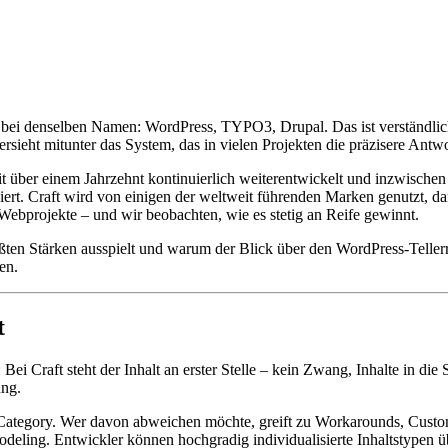
 bei denselben Namen: WordPress, TYPO3, Drupal. Das ist verständlich
rsieht mitunter das System, das in vielen Projekten die präzisere Ant
seit über einem Jahrzehnt kontinuierlich weiterentwickelt und inzwis
tioniert. Craft wird von einigen der weltweit führenden Marken genutzt
 Webprojekte – und wir beobachten, wie es stetig an Reife gewinnt.
ößten Stärken ausspielt und warum der Blick über den WordPress-Tellerra
en.
t
ei Craft steht der Inhalt an erster Stelle – kein Zwang, Inhalte in die
ung.
 Category. Wer davon abweichen möchte, greift zu Workarounds, Custom
ing. Entwickler können hochgradig individualisierte Inhaltstypen übe