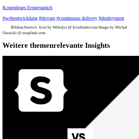
Kostenloses Erstgespräch
#webentwicklung
#devops
#continuous delivery
#deployment
Bildnachweis/e:
Icon by Webalys @ Iconfinder.com Image by Michał
Grosicki @ unsplash.com
Weitere themenrelevante Insights