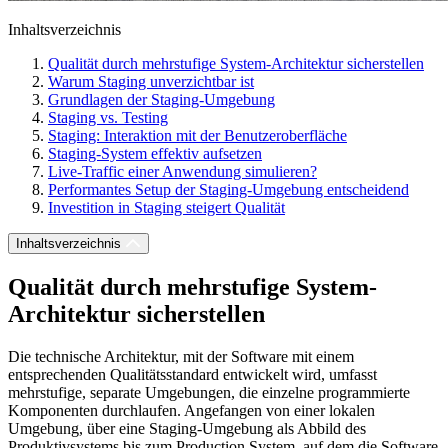
Inhaltsverzeichnis
Qualität durch mehrstufige System-Architektur sicherstellen
Warum Staging unverzichtbar ist
Grundlagen der Staging-Umgebung
Staging vs. Testing
Staging: Interaktion mit der Benutzeroberfläche
Staging-System effektiv aufsetzen
Live-Traffic einer Anwendung simulieren?
Performantes Setup der Staging-Umgebung entscheidend
Investition in Staging steigert Qualität
Inhaltsverzeichnis
Qualität durch mehrstufige System-
Architektur sicherstellen
Die technische Architektur, mit der Software mit einem
entsprechenden Qualitätsstandard entwickelt wird, umfasst
mehrstufige, separate Umgebungen, die einzelne programmierte
Komponenten durchlaufen. Angefangen von einer lokalen
Umgebung, über eine Staging-Umgebung als Abbild des
Produktivsystems bis zum Production System, auf dem die Software