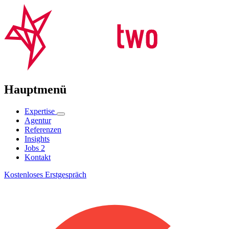
Hauptmenü
Expertise
Agentur
Referenzen
Insights
Jobs
2
Kontakt
Kostenloses Erstgespräch