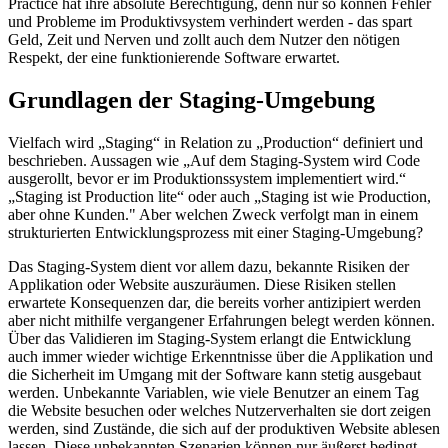
Practice hat ihre absolute Berechtigung, denn nur so können Fehler
und Probleme im Produktivsystem verhindert werden - das spart
Geld, Zeit und Nerven und zollt auch dem Nutzer den nötigen
Respekt, der eine funktionierende Software erwartet.
Grundlagen der Staging-Umgebung
Vielfach wird „Staging“ in Relation zu „Production“ definiert und
beschrieben. Aussagen wie „Auf dem Staging-System wird Code
ausgerollt, bevor er im Produktionssystem implementiert wird.“
„Staging ist Production lite“ oder auch „Staging ist wie Production,
aber ohne Kunden." Aber welchen Zweck verfolgt man in einem
strukturierten Entwicklungsprozess mit einer Staging-Umgebung?
Das Staging-System dient vor allem dazu, bekannte Risiken der
Applikation oder Website auszuräumen. Diese Risiken stellen
erwartete Konsequenzen dar, die bereits vorher antizipiert werden
aber nicht mithilfe vergangener Erfahrungen belegt werden können.
Über das Validieren im Staging-System erlangt die Entwicklung
auch immer wieder wichtige Erkenntnisse über die Applikation und
die Sicherheit im Umgang mit der Software kann stetig ausgebaut
werden. Unbekannte Variablen, wie viele Benutzer an einem Tag
die Website besuchen oder welches Nutzerverhalten sie dort zeigen
werden, sind Zustände, die sich auf der produktiven Website ablesen
lassen. Diese unbekannten Szenarien können nur äußerst bedingt