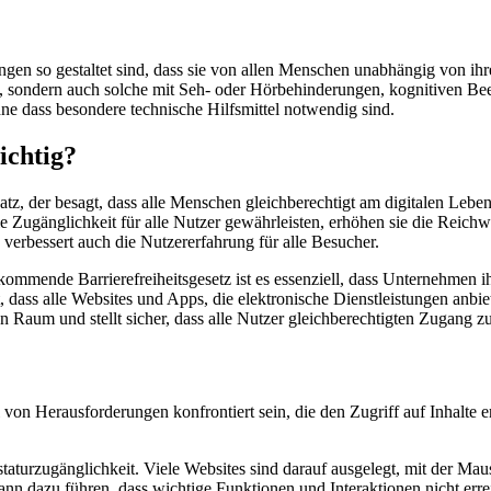
ngen so gestaltet sind, dass sie von allen Menschen unabhängig von i
sondern auch solche mit Seh- oder Hörbehinderungen, kognitiven Beei
ohne dass besondere technische Hilfsmittel notwendig sind.
ichtig?
z, der besagt, dass alle Menschen gleichberechtigt am digitalen Leben te
ugänglichkeit für alle Nutzer gewährleisten, erhöhen sie die Reichweit
 verbessert auch die Nutzererfahrung für alle Besucher.
as kommende Barrierefreiheitsgesetz ist es essenziell, dass Unternehm
, dass alle Websites und Apps, die elektronische Dienstleistungen anbi
en Raum und stellt sicher, dass alle Nutzer gleichberechtigten Zugang z
von Herausforderungen konfrontiert sein, die den Zugriff auf Inhalte 
aturzugänglichkeit. Viele Websites sind darauf ausgelegt, mit der Maus
nn dazu führen, dass wichtige Funktionen und Interaktionen nicht errei